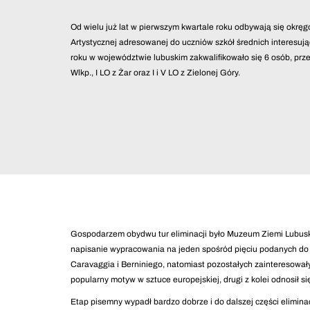
Od wielu już lat w pierwszym kwartale roku odbywają się okrę
Artystycznej adresowanej do uczniów szkół średnich interesują
roku w województwie lubuskim zakwalifikowało się 6 osób, prze
Wlkp., I LO z Żar oraz I i V LO z Zielonej Góry.
Gospodarzem obydwu tur eliminacji było Muzeum Ziemi Lubuski
napisanie wypracowania na jeden spośród pięciu podanych do
Caravaggia i Berniniego, natomiast pozostałych zainteresowały
popularny motyw w sztuce europejskiej, drugi z kolei odnosił si
Etap pisemny wypadł bardzo dobrze i do dalszej części eliminacj