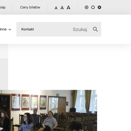
A
klep
Ceny biletów
A
A
Inne
Kontakt