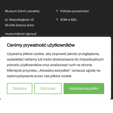
Muzeum Ziemi Lubuskiej
Polityka prywatności
al. Niepodległości 15
SOM w MZL
65-048 Zielona Góra
muzeum@mzl.zgora.pl
Cenimy prywatność użytkowników
Używamy plików cookie, aby poprawić jakość przeglądania,
wyświetlać reklamy lub treści dostosowane do indywidualnych
potrzeb użytkowników oraz analizować ruch na stronie.
Kliknięcie przycisku „Akceptuj wszystkie” oznacza zgodę na
Pobierz aplikację Muzeum Ziemi Lubuskiej
wykorzystywanie przez nas plików cookie.
Copyrights by Muzeum Ziemi Lubuskiej 2026.
Dostosuj
Odrzucać
Akceptuj wszystko
Wszystkie prawa zastrzeżone.