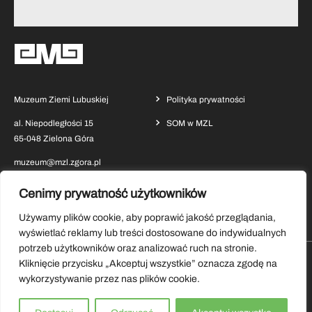
Muzeum Ziemi Lubuskiej
Polityka prywatności
al. Niepodległości 15
SOM w MZL
65-048 Zielona Góra
muzeum@mzl.zgora.pl
Cenimy prywatność użytkowników
Używamy plików cookie, aby poprawić jakość przeglądania,
wyświetlać reklamy lub treści dostosowane do indywidualnych
potrzeb użytkowników oraz analizować ruch na stronie.
Kliknięcie przycisku „Akceptuj wszystkie” oznacza zgodę na
Pobierz aplikację Muzeum Ziemi Lubuskiej
wykorzystywanie przez nas plików cookie.
Copyrights by Muzeum Ziemi Lubuskiej 2026.