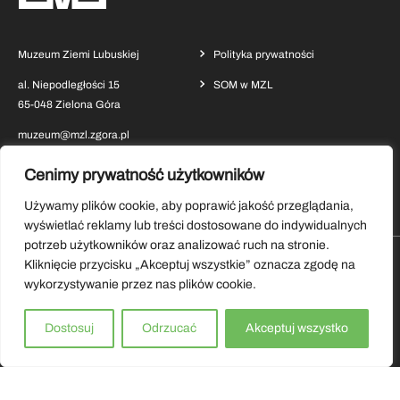
Muzeum Ziemi Lubuskiej
Polityka prywatności
al. Niepodległości 15
SOM w MZL
65-048 Zielona Góra
muzeum@mzl.zgora.pl
Cenimy prywatność użytkowników
Używamy plików cookie, aby poprawić jakość przeglądania,
wyświetlać reklamy lub treści dostosowane do indywidualnych
potrzeb użytkowników oraz analizować ruch na stronie.
Kliknięcie przycisku „Akceptuj wszystkie” oznacza zgodę na
Pobierz aplikację Muzeum Ziemi Lubuskiej
wykorzystywanie przez nas plików cookie.
Copyrights by Muzeum Ziemi Lubuskiej 2026.
Dostosuj
Odrzucać
Akceptuj wszystko
Wszystkie prawa zastrzeżone.