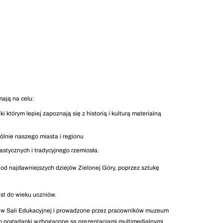
ają na celu:
którym lepiej zapoznają się z historią i kulturą materialną
ólnie naszego miasta i regionu
stycznych i tradycyjnego rzemiosła.
 od najdawniejszych dziejów Zielonej Góry, poprzez sztukę
st do wieku uczniów.
z w Sali Edukacyjnej i prowadzone przez pracowników muzeum
 lub pogadanki wzbogacone są prezentacjami multimedialnymi