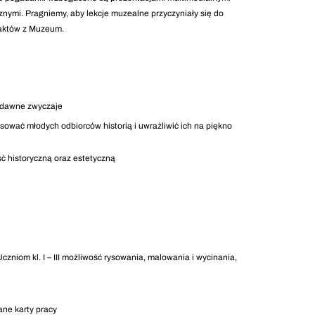
znymi. Pragniemy, aby lekcje muzealne przyczyniały się do
taktów z Muzeum.
 dawne zwyczaje
ować młodych odbiorców historią i uwrażliwić ich na piękno
ść historyczną oraz estetyczną
niom kl. I – III możliwość rysowania, malowania i wycinania,
ne karty pracy