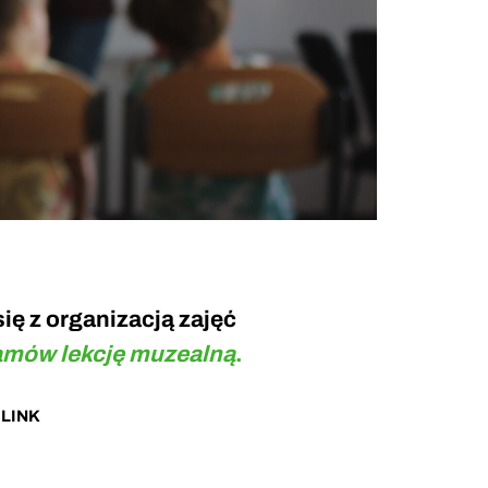
ię z organizacją zajęć
amów lekcję muzealną
.
:
LINK