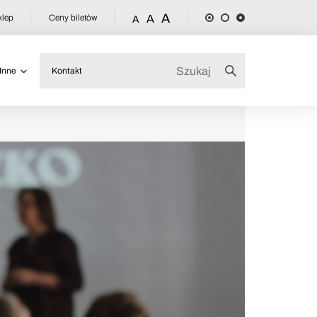
A
klep
Ceny biletów
A
A
Inne
Kontakt