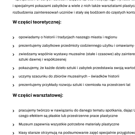
i specjalnymi pokazami zabytków a wiele z nich także warsztatami plastyc
rozbudzenia zainteresowań uczniów i stały się bodźcem do częstych kon
W części teoretycznej:
opowiadamy o historii i tradycjach naszego miasta i regionu
prezentujemy zabytkowe przedmioty codziennego użytku i omawiamy
zwiedzamy wspólnie wystawy muzealne (stałe i czasowe) aby zainteres
sztuki dawnej i współczesnej
pokazujemy, że każde dzieło sztuki i zabytek przedstawia swoją warto
uczymy szacunku do zbiorów muzealnych – świadków historii
prezentujemy przykłady rozwoju sztuki i rzemiosła na przestrzeni lat
W części warsztatowej:
pracujemy twórczo w nawiązaniu do danego tematu spotkania, dając Ucz
czego efektem są płaskie lub przestrzenne prace plastyczne
Muzeum zapewnia wszystkie potrzebne materiały plastyczne
klasy starsze otrzymują na podsumowanie zajęć specjalnie przygotowa