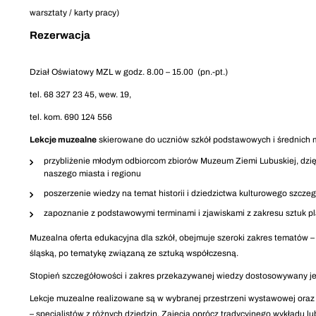
warsztaty / karty pracy)
Rezerwacja
Dział Oświatowy MZL w godz. 8.00 – 15.00 (pn.-pt.)
tel. 68 327 23 45, wew. 19,
tel. kom. 690 124 556
Lekcje muzealne
skierowane do uczniów szkół podstawowych i średnich m
przybliżenie młodym odbiorcom zbiorów Muzeum Ziemi Lubuskiej, dzięki 
naszego miasta i regionu
poszerzenie wiedzy na temat historii i dziedzictwa kulturowego szczeg
zapoznanie z podstawowymi terminami i zjawiskami z zakresu sztuk pla
Muzealna oferta edukacyjna dla szkół, obejmuje szeroki zakres tematów –
śląską, po tematykę związaną ze sztuką współczesną.
Stopień szczegółowości i zakres przekazywanej wiedzy dostosowywany je
Lekcje muzealne realizowane są w wybranej przestrzeni wystawowej ora
– specjalistów z różnych dziedzin. Zajęcia oprócz tradycyjnego wykładu