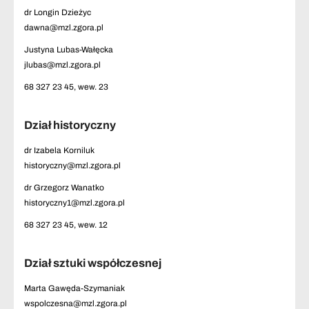
dr Longin Dzieżyc
dawna@mzl.zgora.pl
Justyna Lubas-Wałęcka
jlubas@mzl.zgora.pl
68 327 23 45, wew. 23
Dział historyczny
dr Izabela Korniluk
historyczny@mzl.zgora.pl
dr Grzegorz Wanatko
historyczny1@mzl.zgora.pl
68 327 23 45, wew. 12
Dział sztuki współczesnej
Marta Gawęda-Szymaniak
wspolczesna@mzl.zgora.pl