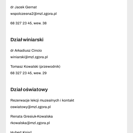
dr Jacek Gernat
wspolczesna2@mzl.zgora.pl
68 327 23 45, wew. 38
Dział winiarski
dr Arkadiusz Cincio
winiarski@mzl.zgora.pl
Tomasz Kowalski (przewodnik)
68 327 23 45, wew. 29
Dział oświatowy
Rezerwacje lekcji muzealnych i kontakt
oswiatowy@mzl.zgora.pl
Renata Gresiuk-Kowalska
rkowalska@mzl.zgora.pl
Hubert Kniaź