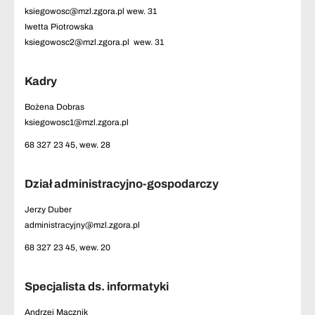
ksiegowosc@mzl.zgora.pl
wew. 31
Iwetta Piotrowska
ksiegowosc2@mzl.zgora.pl
wew. 31
Kadry
Bożena Dobras
ksiegowosc1@mzl.zgora.pl
68 327 23 45, wew. 28
Dział administracyjno-gospodarczy
Jerzy Duber
administracyjny@mzl.zgora.pl
68 327 23 45, wew. 20
Specjalista ds. informatyki
Andrzej Mącznik