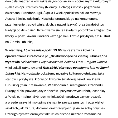
doniosłe znaczenie – w zakresie gospodarczym, społecznym i kulturowym
– jakie chłopi i rzemieślnicy (Niemcy i Polacy) z wiosek pogranicza
ówczesnej Brandenburgii, Śląska i Wielkopolski wnieśli do rozwoju
Australii (m.in. założenie Kościoła luterańskiego na kontynencie,
przeniesienie tradycji winiarskich, a nawet języka) oraz trwałości tych
tradycji po dziś dzień. Przejdziemy się też śladami potomków emigrantów,
którzy w poszukiwaniu korzeni każdego roku licznie przybywają z Australii
na Ziemię Lubuską.
W
niedzielę, 15 września o godz. 13.00
zapraszamy z kolei na
oprowadzanie kuratorskie pt. „Szlaki wiodące na Ziemię Lubuską” na
wystawie
Dziedzictwo i współczesność. Zielona Góra – region lubuski
w jej sekcji zatytułowanej
Rok 1945 i pierwsze powojenne lata na Ziemi
Lubuskiej
. Na wystawie pokażemy mozaikę kulturowo-etniczną, jaką
stanowili przybysze, którzy po II wojnie światowej osiedli na Ziemi
Lubuskiej (m.in. Kresowianie, Wielkopolanie, reemigranci z zachodu
Europy, dipisi powracający z obozów i przymusowych robót, osadnicy
z Polski centralnej, Sybiracy, mniejszości narodowe czy uchodźcy),
a przede wszystkim skupimy się na nie zawsze prostych i oczywistych
szlakach, jakimi tutaj docierali oraz tradycjach, jakie ze sobą przynieśli.
Szczególnym walorem jest fakt, iż ich historia ukazana zostanie na