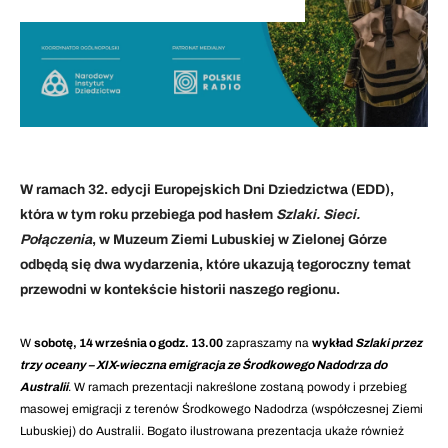
W ramach 32. edycji Europejskich Dni Dziedzictwa (EDD),
która w tym roku przebiega pod hasłem
Szlaki. Sieci.
Połączenia
, w Muzeum Ziemi Lubuskiej w Zielonej Górze
odbędą się dwa wydarzenia, które ukazują tegoroczny temat
przewodni w kontekście historii naszego regionu.
W
sobotę, 14 września o godz. 13.00
zapraszamy na
wykład
Szlaki przez
trzy oceany – XIX-wieczna emigracja ze Środkowego Nadodrza do
Australii
. W ramach prezentacji nakreślone zostaną powody i przebieg
masowej emigracji z terenów Środkowego Nadodrza (współczesnej Ziemi
Lubuskiej) do Australii. Bogato ilustrowana prezentacja ukaże również