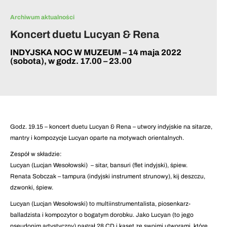
Archiwum aktualności
Koncert duetu Lucyan & Rena
INDYJSKA NOC W MUZEUM – 14 maja 2022
(sobota), w godz. 17.00 – 23.00
Godz. 19.15 – koncert duetu Lucyan & Rena – utwory indyjskie na sitarze,
mantry i kompozycje Lucyan oparte na motywach orientalnych.
Zespół w składzie:
Lucyan (Lucjan Wesołowski) – sitar, bansuri (flet indyjski), śpiew.
Renata Sobczak – tampura (indyjski instrument strunowy), kij deszczu,
dzwonki, śpiew.
Lucyan (Lucjan Wesołowski) to multiinstrumentalista, piosenkarz-
balladzista i kompozytor o bogatym dorobku. Jako Lucyan (to jego
pseudonim artystyczny) nagrał 28 CD i kaset ze swoimi utworami, które