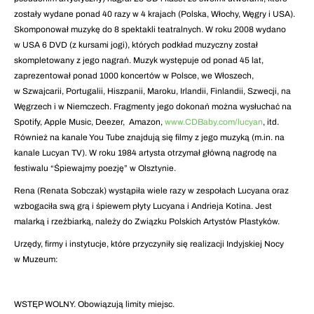
zostały wydane ponad 40 razy w 4 krajach (Polska, Włochy, Węgry i USA).
Skomponował muzykę do 8 spektakli teatralnych. W roku 2008 wydano
w USA 6 DVD (z kursami jogi), których podkład muzyczny został
skompletowany z jego nagrań. Muzyk występuje od ponad 45 lat,
zaprezentował ponad 1000 koncertów w Polsce, we Włoszech,
w Szwajcarii, Portugalii, Hiszpanii, Maroku, Irlandii, Finlandii, Szwecji, na
Węgrzech i w Niemczech. Fragmenty jego dokonań można wysłuchać na
Spotify, Apple Music, Deezer, Amazon,
www.CDBaby.com/lucyan
, itd.
Również na kanale You Tube znajdują się filmy z jego muzyką (m.in. na
kanale Lucyan TV). W roku 1984 artysta otrzymał główną nagrodę na
festiwalu “Śpiewajmy poezję” w Olsztynie.
Rena (Renata Sobczak) wystąpiła wiele razy w zespołach Lucyana oraz
wzbogaciła swą grą i śpiewem płyty Lucyana i Andrieja Kotina. Jest
malarką i rzeźbiarką, należy do Związku Polskich Artystów Plastyków.
Urzędy, firmy i instytucje, które przyczyniły się realizacji Indyjskiej Nocy
w Muzeum:
WSTĘP WOLNY. Obowiązują limity miejsc.