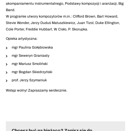
akompaniamentu instrumentalnego, Podstawy kompozycji i aranżacji, Big
Band.
W programie utwory kompozytorów m.in.: Clifford Brown, Bart Howard,
Stevie Wonder, Jerzy Duduś Matuszkiewicz, Juan Tizol, Duke Ellington,
Cole Porter, Freddie Hubbart, W. Cisło, P. Skorupka.
Opieka artystyczna:
mgr Paulina Gołębiowska
mgr Seweryn Graniasty
mgr Mariusz Smoliński
mgr Bogdan Skiedrzyński
prof. Jerzy Szymaniuk
Wstęp wolny! Zapraszamy serdecznie.
Chcesz być na bieżąco? Zapisz się do