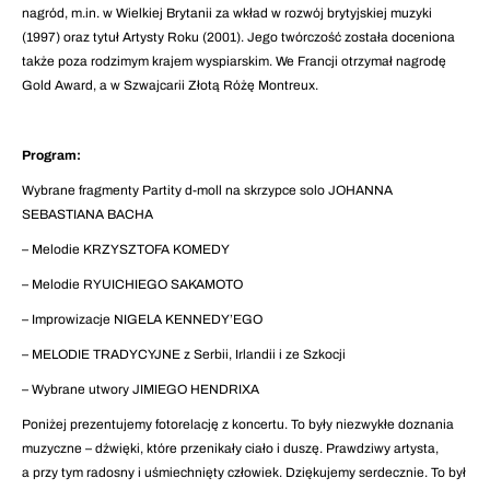
nagród, m.in. w Wielkiej Brytanii za wkład w rozwój brytyjskiej muzyki
(1997) oraz tytuł Artysty Roku (2001). Jego twórczość została doceniona
także poza rodzimym krajem wyspiarskim. We Francji otrzymał nagrodę
Gold Award, a w Szwajcarii Złotą Różę Montreux.
Program:
Wybrane fragmenty Partity d-moll na skrzypce solo JOHANNA
SEBASTIANA BACHA
– Melodie KRZYSZTOFA KOMEDY
– Melodie RYUICHIEGO SAKAMOTO
– Improwizacje NIGELA KENNEDY’EGO
– MELODIE TRADYCYJNE z Serbii, Irlandii i ze Szkocji
– Wybrane utwory JIMIEGO HENDRIXA
Poniżej prezentujemy fotorelację z koncertu. To były niezwykłe doznania
muzyczne – dźwięki, które przenikały ciało i duszę. Prawdziwy artysta,
a przy tym radosny i uśmiechnięty człowiek. Dziękujemy serdecznie. To był