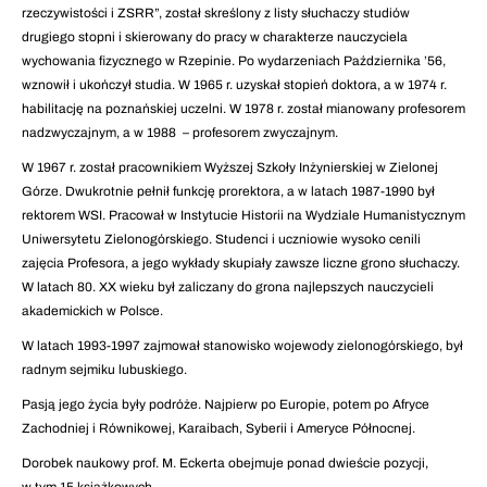
rzeczywistości i ZSRR”, został skreślony z listy słuchaczy studiów
drugiego stopni i skierowany do pracy w charakterze nauczyciela
wychowania fizycznego w Rzepinie. Po wydarzeniach Października ’56,
wznowił i ukończył studia. W 1965 r. uzyskał stopień doktora, a w 1974 r.
habilitację na poznańskiej uczelni. W 1978 r. został mianowany profesorem
nadzwyczajnym, a w 1988 – profesorem zwyczajnym.
W 1967 r. został pracownikiem Wyższej Szkoły Inżynierskiej w Zielonej
Górze. Dwukrotnie pełnił funkcję prorektora, a w latach 1987-1990 był
rektorem WSI. Pracował w Instytucie Historii na Wydziale Humanistycznym
Uniwersytetu Zielonogórskiego. Studenci i uczniowie wysoko cenili
zajęcia Profesora, a jego wykłady skupiały zawsze liczne grono słuchaczy.
W latach 80. XX wieku był zaliczany do grona najlepszych nauczycieli
akademickich w Polsce.
W latach 1993-1997 zajmował stanowisko wojewody zielonogórskiego, był
radnym sejmiku lubuskiego.
Pasją jego życia były podróże. Najpierw po Europie, potem po Afryce
Zachodniej i Równikowej, Karaibach, Syberii i Ameryce Północnej.
Dorobek naukowy prof. M. Eckerta obejmuje ponad dwieście pozycji,