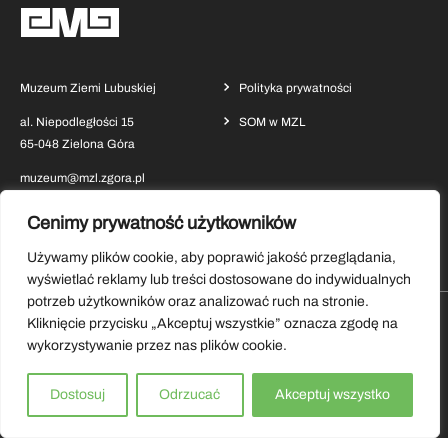
Muzeum Ziemi Lubuskiej
Polityka prywatności
al. Niepodległości 15
SOM w MZL
65-048 Zielona Góra
muzeum@mzl.zgora.pl
Cenimy prywatność użytkowników
Używamy plików cookie, aby poprawić jakość przeglądania,
wyświetlać reklamy lub treści dostosowane do indywidualnych
potrzeb użytkowników oraz analizować ruch na stronie.
Kliknięcie przycisku „Akceptuj wszystkie” oznacza zgodę na
Pobierz aplikację Muzeum Ziemi Lubuskiej
wykorzystywanie przez nas plików cookie.
Copyrights by Muzeum Ziemi Lubuskiej 2026.
Dostosuj
Odrzucać
Akceptuj wszystko
Wszystkie prawa zastrzeżone.