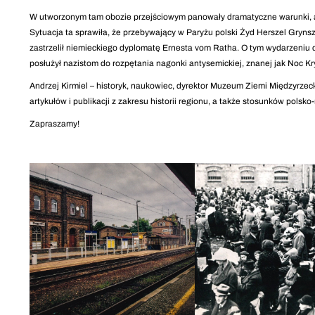
W utworzonym tam obozie przejściowym panowały dramatyczne warunki, a
Sytuacja ta sprawiła, że przebywający w Paryżu polski Żyd Herszel Gryns
zastrzelił niemieckiego dyplomatę Ernesta vom Ratha. O tym wydarzeniu
posłużył nazistom do rozpętania nagonki antysemickiej, znanej jak Noc Kr
Andrzej Kirmiel – historyk, naukowiec, dyrektor Muzeum Ziemi Międzyrzeck
artykułów i publikacji z zakresu historii regionu, a także stosunków polsk
Zapraszamy!