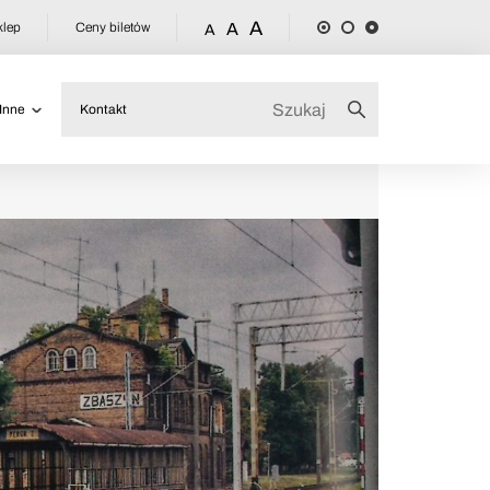
A
klep
Ceny biletów
A
A
Inne
Kontakt