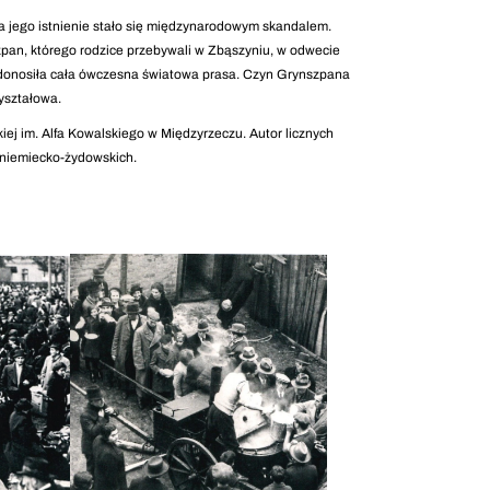
 jego istnienie stało się międzynarodowym skandalem.
zpan, którego rodzice przebywali w Zbąszyniu, w odwecie
 donosiła cała ówczesna światowa prasa. Czyn Grynszpana
yształowa.
iej im. Alfa Kowalskiego w Międzyrzeczu. Autor licznych
o-niemiecko-żydowskich.