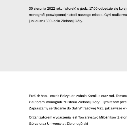
30 sierpnia 2022 roku (wtorek) o godz. 17.00 odbędzie się kole
monografii poświęconej historii naszego miasta. Cykl realizo
jubileuszu 800-lecia Zielonej Góry.
Prof. dr hab. Leszek Belzyt, dr Izabela Korniluk oraz red. Toma
z autorami monografii “Historia Zielonej Góry”. Tym razem pr
Zapraszamy serdecznie do Sali Witrażowej MZL, jak zawsze w o
Organizatorem wydarzenia jest Towarzystwo Miłośników Zielon
Górze oraz Uniwersytet Zielonogórski