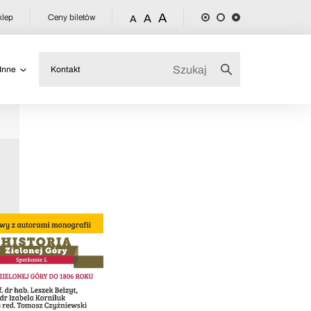
A
klep
Ceny biletów
A
A
Inne
Kontakt