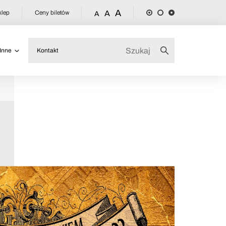
A
klep
Ceny biletów
A
A
Inne
Kontakt