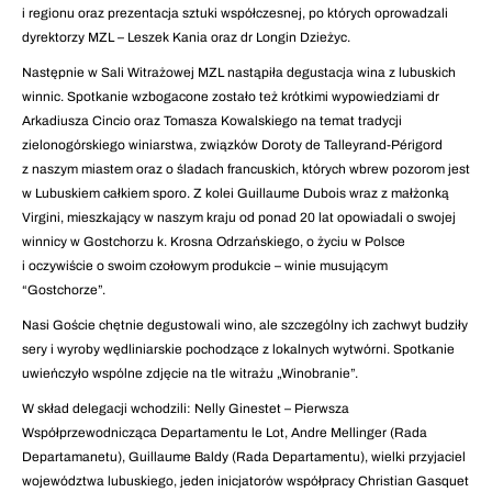
i regionu oraz prezentacja sztuki współczesnej, po których oprowadzali
dyrektorzy MZL – Leszek Kania oraz dr Longin Dzieżyc.
Następnie w Sali Witrażowej MZL nastąpiła degustacja wina z lubuskich
winnic. Spotkanie wzbogacone zostało też krótkimi wypowiedziami dr
Arkadiusza Cincio oraz Tomasza Kowalskiego na temat tradycji
zielonogórskiego winiarstwa, związków Doroty de Talleyrand-Périgord
z naszym miastem oraz o śladach francuskich, których wbrew pozorom jest
w Lubuskiem całkiem sporo. Z kolei Guillaume Dubois wraz z małżonką
Virgini, mieszkający w naszym kraju od ponad 20 lat opowiadali o swojej
winnicy w Gostchorzu k. Krosna Odrzańskiego, o życiu w Polsce
i oczywiście o swoim czołowym produkcie – winie musującym
“Gostchorze”.
Nasi Goście chętnie degustowali wino, ale szczególny ich zachwyt budziły
sery i wyroby wędliniarskie pochodzące z lokalnych wytwórni. Spotkanie
uwieńczyło wspólne zdjęcie na tle witrażu „Winobranie”.
W skład delegacji wchodzili: Nelly Ginestet – Pierwsza
Współprzewodnicząca Departamentu le Lot, Andre Mellinger (Rada
Departamanetu), Guillaume Baldy (Rada Departamentu), wielki przyjaciel
województwa lubuskiego, jeden inicjatorów współpracy Christian Gasquet