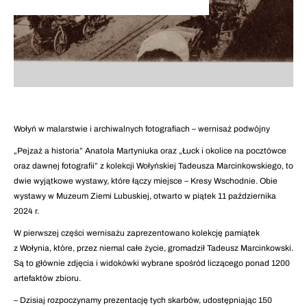
Wołyń w malarstwie i archiwalnych fotografiach – wernisaż podwójny
„Pejzaż a historia” Anatola Martyniuka oraz „Łuck i okolice na pocztówce
oraz dawnej fotografii” z kolekcji Wołyńskiej Tadeusza Marcinkowskiego, to
dwie wyjątkowe wystawy, które łączy miejsce – Kresy Wschodnie. Obie
wystawy w Muzeum Ziemi Lubuskiej, otwarto w piątek 11 października
2024 r.
W pierwszej części wernisażu zaprezentowano kolekcję pamiątek
z Wołynia, które, przez niemal całe życie, gromadził Tadeusz Marcinkowski.
Są to głównie zdjęcia i widokówki wybrane spośród liczącego ponad 1200
artefaktów zbioru.
– Dzisiaj rozpoczynamy prezentację tych skarbów, udostępniając 150