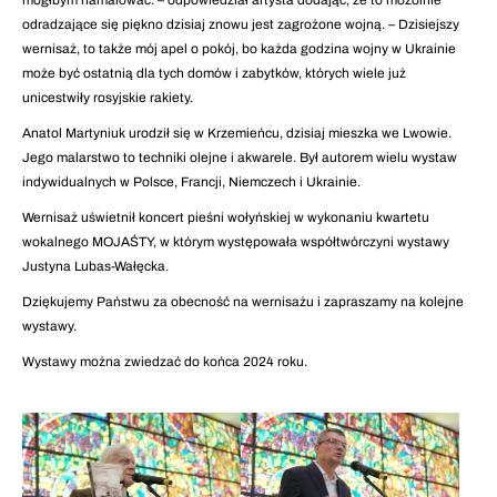
mógłbym namalować. – odpowiedział artysta dodając, że to mozolnie
odradzające się piękno dzisiaj znowu jest zagrożone wojną. – Dzisiejszy
wernisaż, to także mój apel o pokój, bo każda godzina wojny w Ukrainie
może być ostatnią dla tych domów i zabytków, których wiele już
unicestwiły rosyjskie rakiety.
Anatol Martyniuk urodził się w Krzemieńcu, dzisiaj mieszka we Lwowie.
Jego malarstwo to techniki olejne i akwarele. Był autorem wielu wystaw
indywidualnych w Polsce, Francji, Niemczech i Ukrainie.
Wernisaż uświetnił koncert pieśni wołyńskiej w wykonaniu kwartetu
wokalnego MOJAŚTY, w którym występowała współtwórczyni wystawy
Justyna Lubas-Wałęcka.
Dziękujemy Państwu za obecność na wernisażu i zapraszamy na kolejne
wystawy.
Wystawy można zwiedzać do końca 2024 roku.