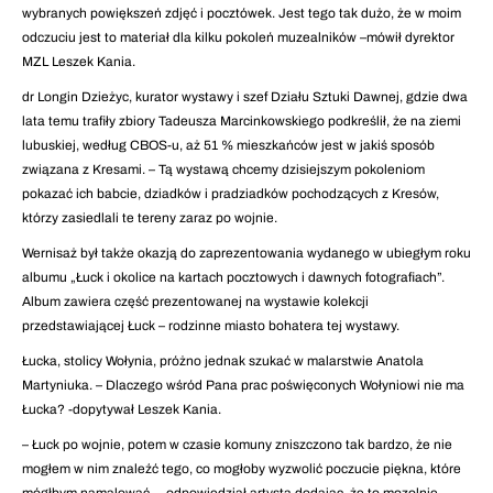
wybranych powiększeń zdjęć i pocztówek. Jest tego tak dużo, że w moim
odczuciu jest to materiał dla kilku pokoleń muzealników –mówił dyrektor
MZL Leszek Kania.
dr Longin Dzieżyc, kurator wystawy i szef Działu Sztuki Dawnej, gdzie dwa
lata temu trafiły zbiory Tadeusza Marcinkowskiego podkreślił, że na ziemi
lubuskiej, według CBOS-u, aż 51 % mieszkańców jest w jakiś sposób
związana z Kresami. – Tą wystawą chcemy dzisiejszym pokoleniom
pokazać ich babcie, dziadków i pradziadków pochodzących z Kresów,
którzy zasiedlali te tereny zaraz po wojnie.
Wernisaż był także okazją do zaprezentowania wydanego w ubiegłym roku
albumu „Łuck i okolice na kartach pocztowych i dawnych fotografiach”.
Album zawiera część prezentowanej na wystawie kolekcji
przedstawiającej Łuck – rodzinne miasto bohatera tej wystawy.
Łucka, stolicy Wołynia, próżno jednak szukać w malarstwie Anatola
Martyniuka. – Dlaczego wśród Pana prac poświęconych Wołyniowi nie ma
Łucka? -dopytywał Leszek Kania.
– Łuck po wojnie, potem w czasie komuny zniszczono tak bardzo, że nie
mogłem w nim znaleźć tego, co mogłoby wyzwolić poczucie piękna, które