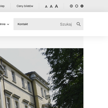
A
klep
Ceny biletów
A
A
Inne
Kontakt