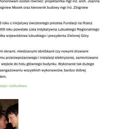
honorowani zostali również: projektantka mgr inż. arch. Joanna
bigniew Mocek oraz kierownik budowy mgr inż. Zbigniew
03 roku z inicjatywy ówczesnego prezesa Fundacji na Rzecz
 2009 roku powstała Lista Indykatywna Lubuskiego Regionalnego
ka województwa lubuskiego i prezydenta Zielonej Góry
ymi oknami, miedzianymi obróbkami czy nowymi drzwiami
u przeciwpożarowego i instalacji elektrycznej, zamontowano
 wejście do holu głównego budynku. Wykonanie tak dużego
 zaangażowaniu wszystkich wykonawców, bardzo dobrej
dem.
acja i rozbudowa