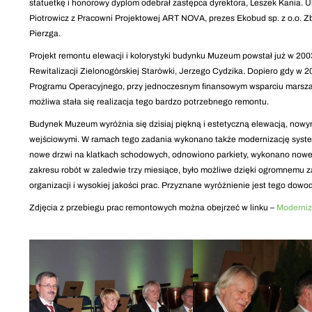
statuetkę i honorowy dyplom odebrał zastępca dyrektora, Leszek Kania. U
Piotrowicz z Pracowni Projektowej ART NOVA, prezes Ekobud sp. z o.o. Z
Pierzga.
Projekt remontu elewacji i kolorystyki budynku Muzeum powstał już w 20
Rewitalizacji Zielonogórskiej Starówki, Jerzego Cydzika. Dopiero gdy w
Programu Operacyjnego, przy jednoczesnym finansowym wsparciu marszał
możliwa stała się realizacja tego bardzo potrzebnego remontu.
Budynek Muzeum wyróżnia się dzisiaj piękną i estetyczną elewacją, now
wejściowymi. W ramach tego zadania wykonano także modernizację system
nowe drzwi na klatkach schodowych, odnowiono parkiety, wykonano nowe
zakresu robót w zaledwie trzy miesiące, było możliwe dzięki ogromnemu
organizacji i wysokiej jakości prac. Przyznane wyróżnienie jest tego dowo
Zdjęcia z przebiegu prac remontowych można obejrzeć w linku –
Moderniz