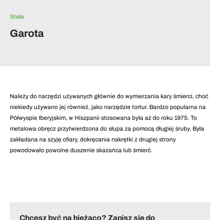
Stałe
Garota
Należy do narzędzi używanych głównie do wymierzania kary śmierci, choć
niekiedy używano jej również, jako narzędzie tortur. Bardzo popularna na
Półwyspie Iberyjskim, w Hiszpanii stosowana była aż do roku 1975. To
metalowa obręcz przytwierdzona do słupa za pomocą długiej śruby. Była
zakładana na szyję ofiary, dokręcania nakrętki z drugiej strony
powodowało powolne duszenie skazańca lub śmierć.
Chcesz być na bieżąco? Zapisz się do