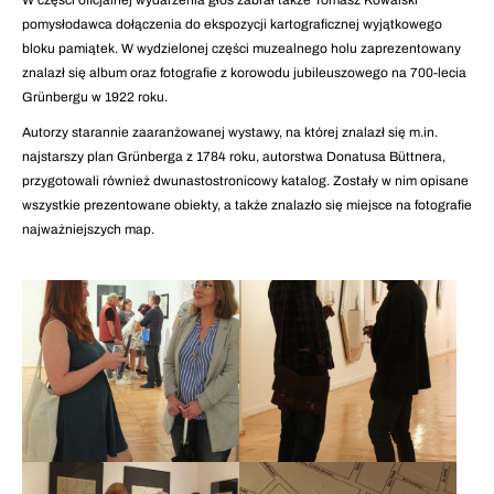
W części oficjalnej wydarzenia głos zabrał także Tomasz Kowalski
pomysłodawca dołączenia do ekspozycji kartograficznej wyjątkowego
bloku pamiątek. W wydzielonej części muzealnego holu zaprezentowany
znalazł się album oraz fotografie z korowodu jubileuszowego na 700-lecia
Grünbergu w 1922 roku.
Autorzy starannie zaaranżowanej wystawy, na której znalazł się m.in.
najstarszy plan Grünberga z 1784 roku, autorstwa Donatusa Büttnera,
przygotowali również dwunastostronicowy katalog. Zostały w nim opisane
wszystkie prezentowane obiekty, a także znalazło się miejsce na fotografie
najważniejszych map.