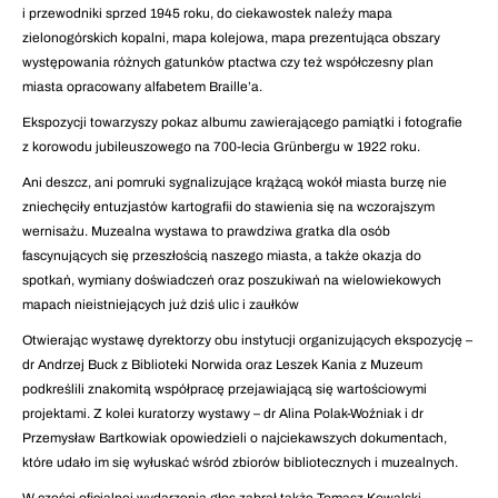
i przewodniki sprzed 1945 roku, do ciekawostek należy mapa
zielonogórskich kopalni, mapa kolejowa, mapa prezentująca obszary
występowania różnych gatunków ptactwa czy też współczesny plan
miasta opracowany alfabetem Braille’a.
Ekspozycji towarzyszy pokaz albumu zawierającego pamiątki i fotografie
z korowodu jubileuszowego na 700-lecia Grünbergu w 1922 roku.
Ani deszcz, ani pomruki sygnalizujące krążącą wokół miasta burzę nie
zniechęciły entuzjastów kartografii do stawienia się na wczorajszym
wernisażu. Muzealna wystawa to prawdziwa gratka dla osób
fascynujących się przeszłością naszego miasta, a także okazja do
spotkań, wymiany doświadczeń oraz poszukiwań na wielowiekowych
mapach nieistniejących już dziś ulic i zaułków
Otwierając wystawę dyrektorzy obu instytucji organizujących ekspozycję –
dr Andrzej Buck z Biblioteki Norwida oraz Leszek Kania z Muzeum
podkreślili znakomitą współpracę przejawiającą się wartościowymi
projektami. Z kolei kuratorzy wystawy – dr Alina Polak-Woźniak i dr
Przemysław Bartkowiak opowiedzieli o najciekawszych dokumentach,
które udało im się wyłuskać wśród zbiorów bibliotecznych i muzealnych.