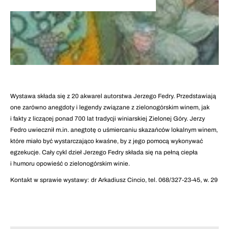
Wystawa składa się z 20 akwarel autorstwa Jerzego Fedry. Przedstawiają
one zarówno anegdoty i legendy związane z zielonogórskim winem, jak
i fakty z liczącej ponad 700 lat tradycji winiarskiej Zielonej Góry. Jerzy
Fedro uwiecznił m.in. anegtotę o uśmiercaniu skazańców lokalnym winem,
które miało być wystarczająco kwaśne, by z jego pomocą wykonywać
egzekucje. Cały cykl dzieł Jerzego Fedry składa się na pełną ciepła
i humoru opowieść o zielonogórskim winie.
Kontakt w sprawie wystawy: dr Arkadiusz Cincio, tel. 068/327-23-45, w. 29