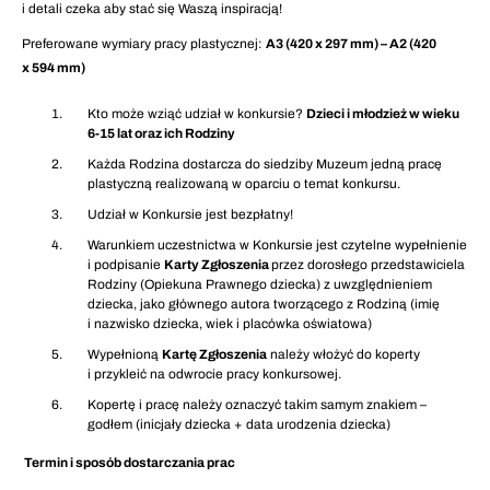
i detali czeka aby stać się Waszą inspiracją!
Preferowane wymiary pracy plastycznej:
A3 (420 x 297 mm) – A2 (420
x 594 mm)
Kto może wziąć udział w konkursie?
Dzieci i młodzież w wieku
6-15 lat oraz ich Rodziny
Każda Rodzina dostarcza do siedziby Muzeum jedną pracę
plastyczną realizowaną w oparciu o temat konkursu.
Udział w Konkursie jest bezpłatny!
Warunkiem uczestnictwa w Konkursie jest czytelne wypełnienie
i podpisanie
Karty Zgłoszenia
przez dorosłego przedstawiciela
Rodziny (Opiekuna Prawnego dziecka) z uwzględnieniem
dziecka, jako głównego autora tworzącego z Rodziną (imię
i nazwisko dziecka, wiek i placówka oświatowa)
Wypełnioną
Kartę Zgłoszenia
należy włożyć do koperty
i przykleić na odwrocie pracy konkursowej.
Kopertę i pracę należy oznaczyć takim samym znakiem –
godłem (inicjały dziecka + data urodzenia dziecka)
Termin i sposób dostarczania prac