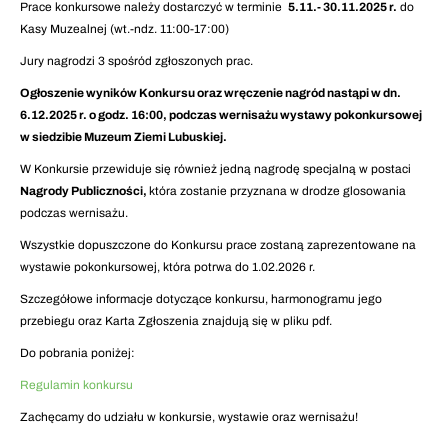
Prace konkursowe należy dostarczyć w terminie
5.11.- 30.11.2025 r.
do
Kasy Muzealnej (wt.-ndz. 11:00-17:00)
Jury nagrodzi 3 spośród zgłoszonych prac.
Ogłoszenie wyników Konkursu oraz wręczenie nagród nastąpi w dn.
6.12.2025 r. o godz. 16:00, podczas wernisażu wystawy pokonkursowej
w siedzibie Muzeum Ziemi Lubuskiej.
W Konkursie przewiduje się również jedną nagrodę specjalną w postaci
Nagrody Publiczności,
która zostanie przyznana w drodze glosowania
podczas wernisażu.
Wszystkie dopuszczone do Konkursu prace zostaną zaprezentowane na
wystawie pokonkursowej, która potrwa do 1.02.2026 r.
Szczegółowe informacje dotyczące konkursu, harmonogramu jego
przebiegu oraz Karta Zgłoszenia znajdują się w pliku pdf.
Do pobrania poniżej:
Regulamin konkursu
Zachęcamy do udziału w konkursie, wystawie oraz wernisażu!