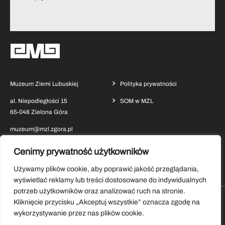
Muzeum Ziemi Lubuskiej
Polityka prywatności
al. Niepodległości 15
SOM w MZL
65-048 Zielona Góra
muzeum@mzl.zgora.pl
Cenimy prywatność użytkowników
Używamy plików cookie, aby poprawić jakość przeglądania,
wyświetlać reklamy lub treści dostosowane do indywidualnych
potrzeb użytkowników oraz analizować ruch na stronie.
Kliknięcie przycisku „Akceptuj wszystkie” oznacza zgodę na
Pobierz aplikację Muzeum Ziemi Lubuskiej
wykorzystywanie przez nas plików cookie.