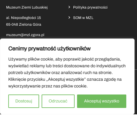
Muzeum Ziemi Lubuskiej
Polityka prywatności
al. Niepodległości 15
SOM w MZL
65-048 Zielona Góra
muzeum@mzl.zgora.pl
Cenimy prywatność użytkowników
Używamy plików cookie, aby poprawić jakość przeglądania,
wyświetlać reklamy lub treści dostosowane do indywidualnych
potrzeb użytkowników oraz analizować ruch na stronie.
Kliknięcie przycisku „Akceptuj wszystkie” oznacza zgodę na
Pobierz aplikację Muzeum Ziemi Lubuskiej
wykorzystywanie przez nas plików cookie.
Copyrights by Muzeum Ziemi Lubuskiej 2026.
Dostosuj
Odrzucać
Akceptuj wszystko
Wszystkie prawa zastrzeżone.