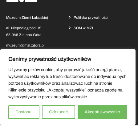
Muzeum Ziemi Lubuskiej
Polityka prywatności
al. Niepodległości 15
SOM w MZL
65-048 Zielona Góra
muzeum@mzl.zgora.pl
Cenimy prywatność użytkowników
Używamy plików cookie, aby poprawić jakość przeglądania,
wyświetlać reklamy lub treści dostosowane do indywidualnych
potrzeb użytkowników oraz analizować ruch na stronie.
Kliknięcie przycisku „Akceptuj wszystkie” oznacza zgodę na
Pobierz aplikację Muzeum Ziemi Lubuskiej
wykorzystywanie przez nas plików cookie.
Copyrights by Muzeum Ziemi Lubuskiej 2026.
Dostosuj
Odrzucać
Akceptuj wszystko
Wszystkie prawa zastrzeżone.