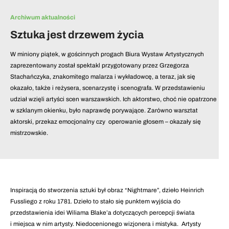
Archiwum aktualności
Sztuka jest drzewem życia
W miniony piątek, w gościnnych progach Biura Wystaw Artystycznych
zaprezentowany został spektakl przygotowany przez Grzegorza
Stachańczyka, znakomitego malarza i wykładowcę, a teraz, jak się
okazało, także i reżysera, scenarzystę i scenografa. W przedstawieniu
udział wzięli artyści scen warszawskich. Ich aktorstwo, choć nie opatrzone
w szklanym okienku, było naprawdę porywające. Zarówno warsztat
aktorski, przekaz emocjonalny czy operowanie głosem – okazały się
mistrzowskie.
Inspiracją do stworzenia sztuki był obraz “Nightmare”, dzieło Heinrich
Fussliego z roku 1781. Dzieło to stało się punktem wyjścia do
przedstawienia idei Wiliama Blake’a dotyczących percepcji świata
i miejsca w nim artysty. Niedocenionego wizjonera i mistyka. Artysty