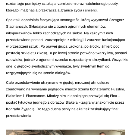
rozdartego pomiędzy sztuką a rzemiosłem oraz natchnionego poety,
którego imaginacja przekraczała granice życia i śmierci.
Spektakl dopełniała fascynująca scenografia, którą wyrysował Grzegorz
Stachańczyk. Składająca się z trzech ogromnych elementów,
nibyparawanów lekko zachodzących na siebie. Na każdym z nich
przedstawiono postaci zaczerpnięte z mitologii i zarazem funkcjonujące
w przestrzeni sztuki. Po prawej grupa Laokona, po środku śmierć pod
postacią szkieletu z kosą, a po lewej stronie potwór o twarzy lwa, postaci
człowieka, jednak z ogonem i szeroko rozpostartymi skrzydłami. Wszystkie
one, o głęboko symbolicznym wymiarze, były świetnym tłem do
rozgrywających się na scenie dialogów.
Całe przedstawienie utrzymane w gęstej, mrocznej atmosferze
zbudowano na wymianie poglądów miedzy trzema bohaterami: Fusslim,
Blake’iem i Flaxmanem. Miedzy nimi niepokojąco przewijał się Flea –
postać tytułowa jednego z obrazów Blake’a – zagrany znakomicie przez
Konrada Żygadłę. Do tego ducha pchły należał też zaskakujący finał
przedstawienia.