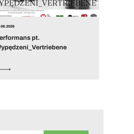
08.08.2026
Olga Boznańska – otwarcie
wystawy