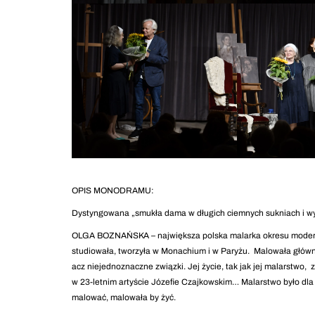
OPIS MONODRAMU:
Dystyngowana „smukła dama w długich ciemnych sukniach i wy
OLGA BOZNAŃSKA – największa polska malarka okresu moderniz
studiowała, tworzyła w Monachium i w Paryżu. Malowała głównie p
acz niejednoznaczne związki. Jej życie, tak jak jej malarstwo, 
w 23-letnim artyście Józefie Czajkowskim… Malarstwo było dla 
malować, malowała by żyć.