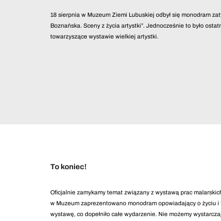
18 sierpnia w Muzeum Ziemi Lubuskiej odbył się monodram za
Boznańska. Sceny z życia artystki”. Jednocześnie to było osta
towarzyszące wystawie wielkiej artystki.
To koniec!
Oficjalnie zamykamy temat związany z wystawą prac malarskic
w Muzeum zaprezentowano monodram opowiadający o życiu i twór
wystawę, co dopełniło całe wydarzenie. Nie możemy wystarcza