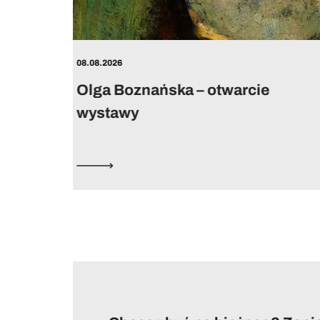
08.08.2026
warcie
Casting na dziewczynkę
z obrazu Olgi ...