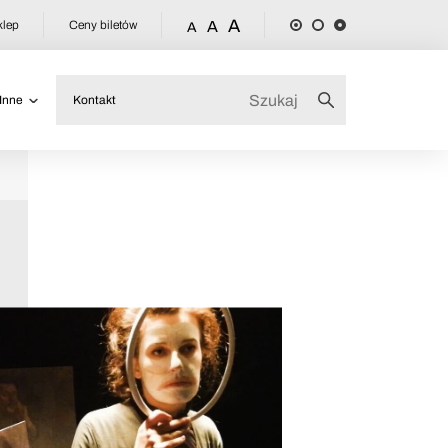
A
klep
Ceny biletów
A
A
Inne
Kontakt