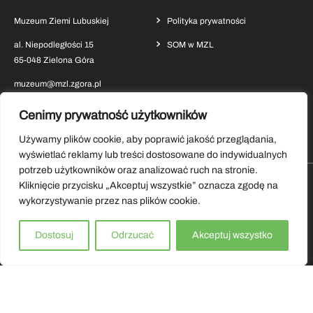
Muzeum Ziemi Lubuskiej
Polityka prywatności
al. Niepodległości 15
SOM w MZL
65-048 Zielona Góra
muzeum@mzl.zgora.pl
Cenimy prywatność użytkowników
Używamy plików cookie, aby poprawić jakość przeglądania,
wyświetlać reklamy lub treści dostosowane do indywidualnych
potrzeb użytkowników oraz analizować ruch na stronie.
Kliknięcie przycisku „Akceptuj wszystkie” oznacza zgodę na
Pobierz aplikację Muzeum Ziemi Lubuskiej
wykorzystywanie przez nas plików cookie.
Copyrights by Muzeum Ziemi Lubuskiej 2026.
Dostosuj
Odrzucać
Akceptuj wszystko
Wszystkie prawa zastrzeżone.