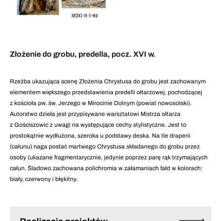
Złożenie do grobu, predella, pocz. XVI w.
Rzeźba ukazująca scenę Złożenia Chrystusa do grobu jest zachowanym
elementem większego przedstawienia predelli ołtarzowej, pochodzącej
z kościoła pw. św. Jerzego w Mirocinie Dolnym (powiat nowosolski).
Autorstwo dzieła jest przypisywane warsztatowi Mistrza ołtarza
z Gościszowic z uwagi na występujące cechy stylistyczne. Jest to
prostokątnie wydłużona, szeroka u podstawy deska. Na tle draperii
(całunu) naga postać martwego Chrystusa składanego do grobu przez
osoby (ukazane fragmentarycznie, jedynie poprzez parę rąk trzymających
całun. Śladowo zachowana polichromia w załamaniach fałd w kolorach:
biały, czerwony i błękitny.