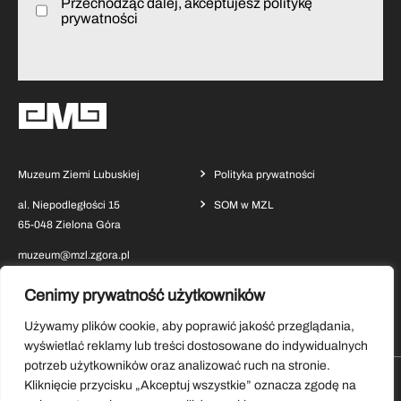
Przechodząc dalej, akceptujesz politykę
prywatności
Muzeum Ziemi Lubuskiej
Polityka prywatności
al. Niepodległości 15
SOM w MZL
65-048 Zielona Góra
muzeum@mzl.zgora.pl
Cenimy prywatność użytkowników
Używamy plików cookie, aby poprawić jakość przeglądania,
wyświetlać reklamy lub treści dostosowane do indywidualnych
potrzeb użytkowników oraz analizować ruch na stronie.
Kliknięcie przycisku „Akceptuj wszystkie” oznacza zgodę na
Pobierz aplikację Muzeum Ziemi Lubuskiej