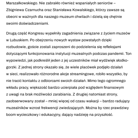
Marszałkowskiego. Nie zabrakło również wspaniałych seniorów –
Zbigniewa Czarnucha oraz Stanisława Kowalskiego, którzy zawsze są
obecni w ważnych dla naszego muzeum chwilach i dzielą się chętnie
swoimi doświadczeniami.
Drugą część Kongresu wypełniły zagadnienia związane z życiem muzeów
w Lubuskiem. Po obejrzeniu nowych wystaw powstałych dzięki
rozbudowie, goście zostali zaproszeni do podzielenia się refleksjami
dotyczącymi funkcjonowania instytucji muzealnych podczas pandemii. Ton
wypowiedzi, jak podkreślił jeden z jej uczestników miał wydźwięk słodko-
gorzki. Z jednej strony okazało się, że wiele placówek podjęło działań
w sieci, realizowało różnorodne akcje streamingowe, robiło wszystko, by
nie tracić kontaktu z odbiorcami swoich działań. Mimo tego ogromnego
wkładu pracy, większość bardzo ucierpiała pod względem finansowym
z uwagi na brak możliwości zarabiania. Z drugiej natomiast strony,
zaobserwowany został – mniej więcej od czasu wakacji – bardzo radujący
muzealników wzrost frekwencji zwiedzających. Można by rzec prawdziwy
boom wycieczkowy i edukacyjny, dający nadzieję na przyszłość.