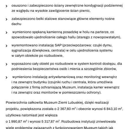
osuszono i zabezpieczono ściany zewnętrzne kondygnacji podziemnej
ze względu na wysokie zawilgocenie ścian piwnic,
zabezpieczono belki stalowe stanowiące główne elementy nośne
dachu
wymieniono spękaną kamienną posadzkę w holu na parterze, co
spowodowało ujednolicenie całego hallu (starego z nowopowstałym),
wyremontowano instalację SAP (przeciwpożarowa: czujki dymu,
sygnalizacja dźwiękowa, centrala) w celu ujednolicenia systemu
w całym obiekcie po rozbudowie,
wyposażono cały obiekt po rozbudowie w system kontroli dostępu, dla
podniesienia bezpieczeństwa osób i mienia a szczególnie zbiorów,
wymieniono instalację antywłamaniową oraz monitoring wewnątrz
i na zewnątrz budynku (czujniki ruchu i centrala, która umożliwia
połączenie z firmą ochraniającą Muzeum, instalacja kamer wewnątrz
i na zewnątrz oraz monitorów w pomieszczeniu ochrony).
Powierzchnia całkowita Muzeum Ziemi Lubuskiej, dzięki realizacji
projektu, powiększona została o 2 367,60 m² i obecnie wynosi 6 843,10 m²,
użytkowa natomiast jest większa
o 1 990,87 m² i wynosi 5 317,87 m². Rozbudowa instytucji zniwelowała
wiele problemów związanych z funkcjonowaniem Muzeum takich jak