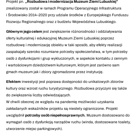
Projekt pn.
„Rozbudowa i modernizacja Muzeum Ziemi Lubuskiej”
zrealizowany został w ramach Programu Operacyjnego Infrastruktura
i Środowisko 2014–2020 przy udziale środków z Europejskiego Funduszu
Rozwoju Regionalnego oraz z budżetu Województwa Lubuskiego.
Głównym jego celem
jest zwiększenie różnorodności i oddziaływania
oferty kulturalnej i edukacyjnej Muzeum Ziemi Lubuskiej poprzez
rozbudowę i modernizację obiektu w taki sposób, aby efekty realizacji
zaspakajały szeroko rozumiane potrzeby społeczeństwa, w tym potrzeby
osób z dysfunkcjami i grup wykluczonych, w aspekcie kontaktu z cennym
i wartościowym dziedzictwem kulturowym, którym jest zarówno sam
gmach muzeum jak i zbiory zgromadzone przez instytucję.
Efektem
inwestycji jest poprawa dostępności do unikatowych zbiorów
kultury oraz wzrost ruchu turystycznego. Rozbudowa przyczyni się także
do zwiększenia liczby odwiedzających.
W chwili obecnej ze względu na pandemię możliwości uzyskania
zakładanych wskaźników projektu są niestety ograniczone. Projekt
uwzględnił
potrzeby osób niepełnosprawnych
.
Muzeum dostosowano do
wymagań osób z dysfunkcją narządów ruchu (winda, dostosowane toalety,
utworzenie miejsc parkingowych).