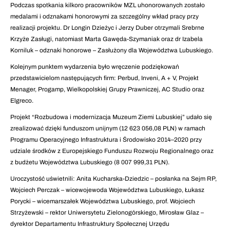
Podczas spotkania kilkoro pracowników MZL uhonorowanych zostało
medalami i odznakami honorowymi za szczególny wkład pracy przy
realizacji projektu. Dr Longin Dzieżyc i Jerzy Duber otrzymali Srebrne
Krzyże Zasługi, natomiast Marta Gawęda-Szymaniak oraz dr Izabela
Korniluk – odznaki honorowe – Zasłużony dla Województwa Lubuskiego.
Kolejnym punktem wydarzenia było wręczenie podziękowań
przedstawicielom następujących firm: Perbud, Inveni, A + V, Projekt
Menager, Progamp, Wielkopolskiej Grupy Prawniczej, AC Studio oraz
Elgreco.
Projekt “Rozbudowa i modernizacja Muzeum Ziemi Lubuskiej” udało się
zrealizować dzięki funduszom unijnym (12 623 056,08 PLN) w ramach
Programu Operacyjnego Infrastruktura i Środowisko 2014–2020 przy
udziale środków z Europejskiego Funduszu Rozwoju Regionalnego oraz
z budżetu Województwa Lubuskiego (8 007 999,31 PLN).
Uroczystość uświetnili: Anita Kucharska-Dziedzic – posłanka na Sejm RP,
Wojciech Perczak – wicewojewoda Województwa Lubuskiego, Łukasz
Porycki – wicemarszałek Województwa Lubuskiego, prof. Wojciech
Strzyżewski – rektor Uniwersytetu Zielonogórskiego, Mirosław Glaz –
dyrektor Departamentu Infrastruktury Społecznej Urzędu