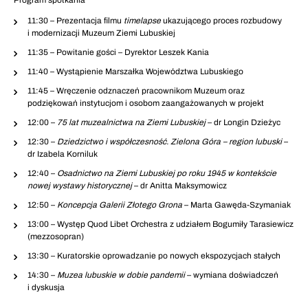
Program spotkania
11:30 – Prezentacja filmu
timelapse
ukazującego proces rozbudowy
i modernizacji Muzeum Ziemi Lubuskiej
11:35 – Powitanie gości – Dyrektor Leszek Kania
11:40 – Wystąpienie Marszałka Województwa Lubuskiego
11:45 – Wręczenie odznaczeń pracownikom Muzeum oraz
podziękowań instytucjom i osobom zaangażowanych w projekt
12:00 –
75 lat muzealnictwa na Ziemi Lubuskiej
– dr Longin Dzieżyc
12:30 –
Dziedzictwo i współczesność. Zielona Góra – region lubuski
–
dr Izabela Korniluk
12:40 –
Osadnictwo na Ziemi Lubuskiej po roku 1945 w kontekście
nowej wystawy historycznej
– dr Anitta Maksymowicz
12:50 –
Koncepcja Galerii Złotego Grona
– Marta Gawęda-Szymaniak
13:00 – Występ Quod Libet Orchestra z udziałem Bogumiły Tarasiewicz
(mezzosopran)
13:30 – Kuratorskie oprowadzanie po nowych ekspozycjach stałych
14:30 –
Muzea lubuskie w dobie pandemii
– wymiana doświadczeń
i dyskusja