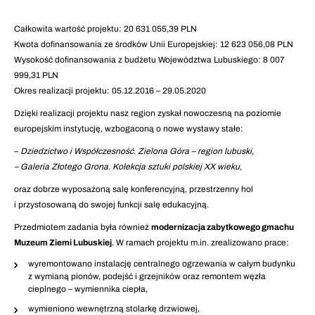
Całkowita wartość projektu: 20 631 055,39 PLN
Kwota dofinansowania ze środków Unii Europejskiej: 12 623 056,08 PLN
Wysokość dofinansowania z budżetu Województwa Lubuskiego: 8 007
999,31 PLN
Okres realizacji projektu: 05.12.2016 – 29.05.2020
Dzięki realizacji projektu nasz region zyskał nowoczesną na poziomie
europejskim instytucję, wzbogaconą o nowe wystawy stałe:
–
Dziedzictwo i Współczesność. Zielona Góra – region lubuski,
– Galeria Złotego Grona. Kolekcja sztuki polskiej XX wieku
,
oraz dobrze wyposażoną salę konferencyjną, przestrzenny hol
i przystosowaną do swojej funkcji salę edukacyjną.
Przedmiotem zadania była również
modernizacja zabytkowego gmachu
Muzeum Ziemi Lubuskiej
. W ramach projektu m.in. zrealizowano prace:
wyremontowano instalację centralnego ogrzewania w całym budynku
z wymianą pionów, podejść i grzejników oraz remontem węzła
cieplnego – wymiennika ciepła,
wymieniono wewnętrzną stolarkę drzwiowej,