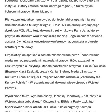
sponsorami, osobami zasłużonymi dla rozwoju Muzeum, dyrektorami
instytucji kultury i muzealnikami naszego regionu, a także byłymi
i obecnymi pracownikami Muzeum
Pierwszym jego akcentem było odsłonięcie tablicy upamiętniającej
działalność Jana Muszyńskiego (1932-2017), najdłużej urzędującego
dyrektora MZL. Aktu tego dokonali trzej wnukowie Pana Jana, którzy
przybyli do Muzeum wraz z najbliższą rodziną. Jego imieniem nazwana
została również sala koncertowo-konferencyjna, powstała w okresie
ostatniej rozbudowy.
Część oficjalna spotkania została zdominowana przez uhonorowanie
medalami, odznaczeniami i nagrodami pracowników, szczególnie
zasłużonych dla instytucji. Medale państwowe otrzymali: Emilia Ćwilińska
(Brązowy Krzyż Zasługi), Leszek Kania (Srebrny Medal „Zasłużony
Kulturze Gloria Artis”), dr Grzegorz Wanatko (odznaka „Zasłużony dla
Kultury Polskiej”). Wręczenia medali dokonał wicewojewoda Wojciech
Perczak.
Wyróżniono także wybrane osoby Odznaką Honorową „Zasłużony dla
Województwa Lubuskiego”. Otrzymali je: Elżbieta Pastyrczyk, Igor
Myszkiewicz oraz dr Arkadiusz Cincio. Z kolei nagrody Zarządu