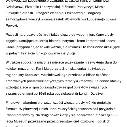
Województwa Lubuskiego przyznano: Leszkowi Kani, dr. Longinowi
Dzieżycowi, Elżbiecie Lepczyńskiej, Elżbiecie Pastyrczyk, Marcie
Gawędzie oraz dr. Grzegorz Wanatko. Odznaczenia i nagrody
samorządowe wręczył wicemarszałek Województwa Lubuskiego Łukasz
Porycki.
Przybyli na uroczystość mieli także okazję do wspomnień. Kanwą były
zdjęcia ilustrujące stuletnią historię instytucji, które komentował Leszek
Kania, przypominając chwile ważne, ale również i te codzienne ukazujące
w pełnym kształcie funkcjonowanie instytucji.
W trakcie spotkania miało też miejsce przekazanie niezwykłego daru do
kolekcji muzealnej. Pani Małgorzata Ziemska, córka nieżyjącego
regionalisty Tadeusza Marcinkowskiego przekazała blisko sześćset
archiwalnych pocztówek dotyczących tematyki kresowej. Za cenne obiekty
wzbogacające w sposób zasadniczy zespół obiektów związanych
z przesiedleniami po 1945 roku podziękował dr Longin Dzieżyc.
Finałowym akordem pierwszej części wieczoru były krótkie projekcje
filmowe. W pierwszej z nich Jana Muszyńskiego wspominali przyjaciele
i współpracownicy. Na drugi pokaz złożyły się pozdrowienia z okazji 100-
lecia Muzeum przekazane przez przedstawicieli czołowych polskich