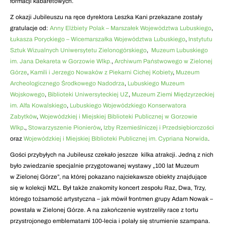
formacji kabaretowych.
Z okazji Jubileuszu na ręce dyrektora Leszka Kani przekazane zostały
gratulacje od:
Anny Elżbiety Polak – Marszałek Województwa Lubuskiego
,
Łukasza Poryckiego – Wicemarszałka Województwa Lubuskiego
,
Instytutu
Sztuk Wizualnych Uniwersytetu Zielonogórskiego
,
Muzeum Lubuskiego
im. Jana Dekareta w Gorzowie Wlkp.
,
Archiwum Państwowego w Zielonej
Górze
,
Kamili i Jerzego Nowaków z Piekarni Cichej Kobiety
,
Muzeum
Archeologicznego Środkowego Nadodrza
,
Lubuskiego Muzeum
Wojskowego
,
Biblioteki Uniwersyteckiej UZ
,
Muzeum Ziemi Międzyrzeckiej
im. Alfa Kowalskiego
,
Lubuskiego Wojewódzkiego Konserwatora
Zabytków
,
Wojewódzkiej i Miejskiej Biblioteki Publicznej w Gorzowie
Wlkp
.,
Stowarzyszenie Pionierów
,
Izby Rzemieślniczej i Przedsiębiorczości
oraz
Wojewódzkiej i Miejskiej Biblioteki Publicznej im. Cypriana Norwida
.
Gości przybyłych na Jubileusz czekało jeszcze kilka atrakcji. Jedną z nich
było zwiedzanie specjalnie przygotowanej wystawy „100 lat Muzeum
w Zielonej Górze”, na której pokazano najciekawsze obiekty znajdujące
się w kolekcji MZL. Był także znakomity koncert zespołu Raz, Dwa, Trzy,
którego tożsamość artystyczna – jak mówił frontmen grupy Adam Nowak –
powstała w Zielonej Górze. A na zakończenie wystrzeliły race z tortu
przystrojonego emblematami 100-lecia i polały się strumienie szampana.