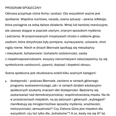
PROGRAM SPOŁECZNY:
Odnowa przyjmuje różne formy i postaci. Dla wszystkich ważne jest
spotkanie. Wspólna rozmowa, narada, ocena sytuacji – pewna refleksja,
która pociągnie za sobą dalsze działanie. Mniej lub bardziej rewolucyjne,
ale zawsze stające w poprzek utartym, znanym sposobom myślenia
i patrzenia. W proponowanych inicjatywach chodzi o oddanie głosu
osobom, które dotychczas były pomijane, wymazywane, uciszane, choć
nigdy nieme. Niech w dniach Biennale spotkają się mieszkańcy
i mieszkanki, bohaterowie i bohaterki codzienności, osoby
z niepełnosprawnościami, wszyscy nienormatywni odszczepieńcy, by się
symbolicznie uwidocznić, ujawnić, dopisać i dopełnić obrazu.
Scena społeczna jest zbudowana wokół kilku ważnych kategorii:
dostępność – podczas Biennale, zarówno w ramach głównego
programu wystawienniczego, jak i w ramach działań edukacyjno-
społecznych szukamy znaczeń idei dostępności. Będziemy się
zastanawiać nad demokratycznością i wspólnotowością miasta. Na ile
w przestrzeniach miejskich, na jej salonach i głównych „wybiegach”
manifestują się mnogie/możliwe sposoby myślenia, wrażliwości,
motoryczności, sensualności? Czy Zielona Góra jest miastem dla
wszystkich, czy też tylko dla „bohaterów”? A co, kiedy ma się 87 lat,