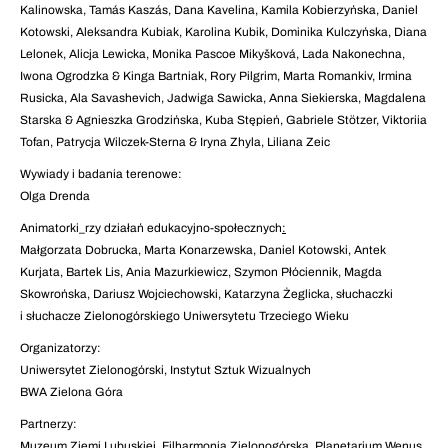
Kalinowska, Tamás Kaszás, Dana Kavelina, Kamila Kobierzyńska, Daniel
Kotowski, Aleksandra Kubiak, Karolina Kubik, Dominika Kulczyńska, Diana
Lelonek, Alicja Lewicka, Monika Pascoe Mikyšková, Lada Nakonechna,
Iwona Ogrodzka & Kinga Bartniak, Rory Pilgrim, Marta Romankiv, Irmina
Rusicka, Ala Savashevich, Jadwiga Sawicka, Anna Siekierska, Magdalena
Starska & Agnieszka Grodzińska, Kuba Stępień, Gabriele Stötzer, Viktoriia
Tofan, Patrycja Wilczek-Sterna & Iryna Zhyla, Liliana Zeic
Wywiady i badania terenowe:
Olga Drenda
Animatorki_rzy działań edukacyjno-społecznych
:
Małgorzata Dobrucka, Marta Konarzewska, Daniel Kotowski, Antek
Kurjata, Bartek Lis, Ania Mazurkiewicz, Szymon Płóciennik, Magda
Skowrońska, Dariusz Wojciechowski, Katarzyna Żeglicka, słuchaczki
i słuchacze Zielonogórskiego Uniwersytetu Trzeciego Wieku
Organizatorzy:
Uniwersytet Zielonogórski, Instytut Sztuk Wizualnych
BWA Zielona Góra
Partnerzy:
Muzeum Ziemi Lubuskiej, Filharmonia Zielonogórska, Planetarium Wenus,