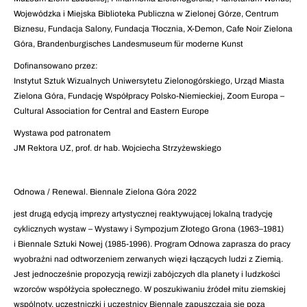
Wojewódzka i Miejska Biblioteka Publiczna w Zielonej Górze, Centrum
Biznesu, Fundacja Salony, Fundacja Tłocznia, X-Demon, Cafe Noir Zielona
Góra, Brandenburgisches Landesmuseum für moderne Kunst
Dofinansowano przez:
Instytut Sztuk Wizualnych Uniwersytetu Zielonogórskiego, Urząd Miasta
Zielona Góra, Fundację Współpracy Polsko-Niemieckiej, Zoom Europa –
Cultural Association for Central and Eastern Europe
Wystawa pod patronatem
JM Rektora UZ, prof. dr hab. Wojciecha Strzyżewskiego
Odnowa / Renewal. Biennale Zielona Góra 2022
jest drugą edycją imprezy artystycznej reaktywującej lokalną tradycję
cyklicznych wystaw – Wystawy i Sympozjum Złotego Grona (1963–1981)
i Biennale Sztuki Nowej (1985-1996). Program Odnowa zaprasza do pracy
wyobraźni nad odtworzeniem zerwanych więzi łączących ludzi z Ziemią.
Jest jednocześnie propozycją rewizji zabójczych dla planety i ludzkości
wzorców współżycia społecznego. W poszukiwaniu źródeł mitu ziemskiej
wspólnoty, uczestniczki i uczestnicy Biennale zapuszczają się poza