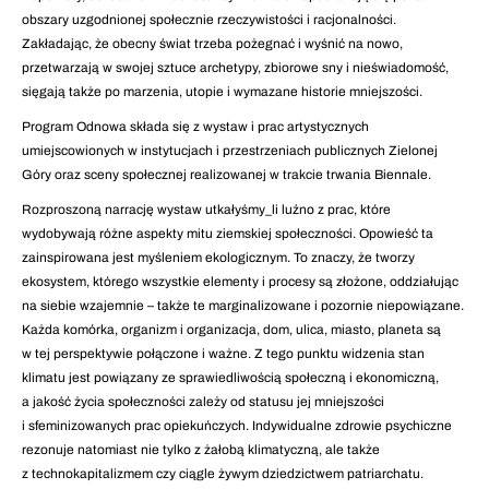
obszary uzgodnionej społecznie rzeczywistości i racjonalności.
Zakładając, że obecny świat trzeba pożegnać i wyśnić na nowo,
przetwarzają w swojej sztuce archetypy, zbiorowe sny i nieświadomość,
sięgają także po marzenia, utopie i wymazane historie mniejszości.
Program Odnowa składa się z wystaw i prac artystycznych
umiejscowionych w instytucjach i przestrzeniach publicznych Zielonej
Góry oraz sceny społecznej realizowanej w trakcie trwania Biennale.
Rozproszoną narrację wystaw utkałyśmy_li luźno z prac, które
wydobywają różne aspekty mitu ziemskiej społeczności. Opowieść ta
zainspirowana jest myśleniem ekologicznym. To znaczy, że tworzy
ekosystem, którego wszystkie elementy i procesy są złożone, oddziałując
na siebie wzajemnie – także te marginalizowane i pozornie niepowiązane.
Każda komórka, organizm i organizacja, dom, ulica, miasto, planeta są
w tej perspektywie połączone i ważne. Z tego punktu widzenia stan
klimatu jest powiązany ze sprawiedliwością społeczną i ekonomiczną,
a jakość życia społeczności zależy od statusu jej mniejszości
i sfeminizowanych prac opiekuńczych. Indywidualne zdrowie psychiczne
rezonuje natomiast nie tylko z żałobą klimatyczną, ale także
z technokapitalizmem czy ciągle żywym dziedzictwem patriarchatu.