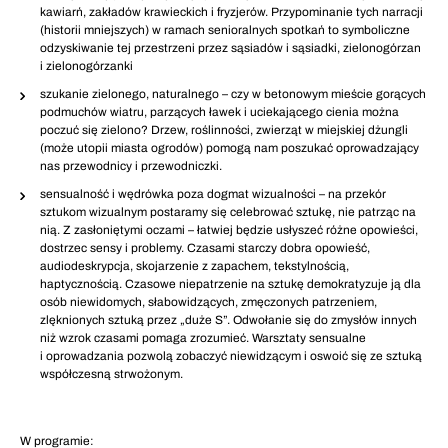
kawiarń, zakładów krawieckich i fryzjerów. Przypominanie tych narracji
(historii mniejszych) w ramach senioralnych spotkań to symboliczne
odzyskiwanie tej przestrzeni przez sąsiadów i sąsiadki, zielonogórzan
i zielonogórzanki
szukanie zielonego, naturalnego – czy w betonowym mieście gorących
podmuchów wiatru, parzących ławek i uciekającego cienia można
poczuć się zielono? Drzew, roślinności, zwierząt w miejskiej dżungli
(może utopii miasta ogrodów) pomogą nam poszukać oprowadzający
nas przewodnicy i przewodniczki.
sensualność i wędrówka poza dogmat wizualności – na przekór
sztukom wizualnym postaramy się celebrować sztukę, nie patrząc na
nią. Z zasłoniętymi oczami – łatwiej będzie usłyszeć różne opowieści,
dostrzec sensy i problemy. Czasami starczy dobra opowieść,
audiodeskrypcja, skojarzenie z zapachem, tekstylnością,
haptycznością. Czasowe niepatrzenie na sztukę demokratyzuje ją dla
osób niewidomych, słabowidzących, zmęczonych patrzeniem,
zlęknionych sztuką przez „duże S”. Odwołanie się do zmysłów innych
niż wzrok czasami pomaga zrozumieć. Warsztaty sensualne
i oprowadzania pozwolą zobaczyć niewidzącym i oswoić się ze sztuką
współczesną strwożonym.
W programie: