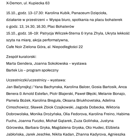
X-Demon, ul. Kupiecka 63
15.10., godz. 13–17.30: Karolina Kubik, Panaceum Dzięcioła,
działanie w przestrzeni + Wyspa biuro, spotkania na placu bohaterek
o godz. 13, 14.30, 16.30, Plac Bohaterów
15.10., godz. 16–19: Patrycja Wilczek-Sterna & Iryna Zhyla, Ukryta lekkość
szyta na miarę, akcja performatywna,
Cafe Noir Zielona Góra, al. Niepodległości 22
Zespół kuratorski:
Marta Gendera, Joanna Sokołowska – wystawa
Bartek Lis – program społeczny
Uczestniczki/uczestnicy – wystawa:
Jan Bačynsjkyj / Yana Bachynska, Karolina Balcer, Gosia Bartosik, Anca
Benera & Arnold Estefan, Piotr Blajerski, Paweł Błęcki, Melanie Bonajo,
Pamela Bożek, Karolina Breguła, Oksana Briukhovetska, Adelina
Cimochowicz, Sławek Zbiok Czajkowski, Jagoda Dobecka, Wiktoria
Dobrowolska, Monika Drożyńska, Olia Fedorova, Karolina Freino, Habima
Fuchs, Joanna Fuczko, Michał Gątarek, Zuza Golińska, Justyna
Górowska, Barbara Gryka, Magdalena Gryska, Oto Hudec, Elżbieta
Jabłońska, Jarek Jeschke, Nikita Kadan, Zhanna Kadyrova, Agnieszka