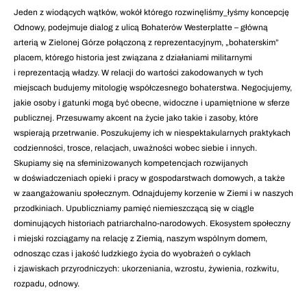
Jeden z wiodących wątków, wokół którego rozwinęliśmy_łyśmy koncepcję
Odnowy, podejmuje dialog z ulicą Bohaterów Westerplatte – główną
arterią w Zielonej Górze połączoną z reprezentacyjnym, „bohaterskim”
placem, którego historia jest związana z działaniami militarnymi
i reprezentacją władzy. W relacji do wartości zakodowanych w tych
miejscach budujemy mitologię współczesnego bohaterstwa. Negocjujemy,
jakie osoby i gatunki mogą być obecne, widoczne i upamiętnione w sferze
publicznej. Przesuwamy akcent na życie jako takie i zasoby, które
wspierają przetrwanie. Poszukujemy ich w niespektakularnych praktykach
codzienności, trosce, relacjach, uważności wobec siebie i innych.
Skupiamy się na sfeminizowanych kompetencjach rozwijanych
w doświadczeniach opieki i pracy w gospodarstwach domowych, a także
w zaangażowaniu społecznym. Odnajdujemy korzenie w Ziemi i w naszych
przodkiniach. Upubliczniamy pamięć niemieszczącą się w ciągle
dominujących historiach patriarchalno-narodowych. Ekosystem społeczny
i miejski rozciągamy na relację z Ziemią, naszym wspólnym domem,
odnosząc czas i jakość ludzkiego życia do wyobrażeń o cyklach
i zjawiskach przyrodniczych: ukorzeniania, wzrostu, żywienia, rozkwitu,
rozpadu, odnowy.