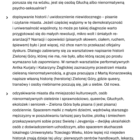
porusza się na wózku, jest się osobą Głuchą albo nienormatywną
psycho-seksualnie?
dopisywanie historii / uwidocznienie niewidocznego – pisanie
i czytanie miasta. Jeżeli częściej wątpimy w tę demokratyczność
i uniwersalność wspólnoty, to może po takiej diagnozie warto
przygotować się do małych rewolucji, mikro wolt i śmiałych re-
aranżacji? Narracji i opowieści (pisanych słowem, ciałem, ruchem,
śpiewem) było i jest więcej, niż chce nam to przekazać oficjalny
dyskurs. Dlatego zabieramy się za warsztatowe napisanie historii
Zielonej Góry, której nie ma, nie było, albo którą raczej po prostu
wymazano lub zapomniano. W ramach warsztatów performatywnych
Antka Kurjaty i Katarzyny Żeglickiej zaznaczymy przestrzeń miasta
cielesną nienormatywnością, a grupa pracująca z Martą Konarzewską
napisze własną historię (herstorię) Zielonej Góry, gdzie queery,
transówy i osoby niebinarne poczują się, jak u siebie. Od nowa.
odzyskiwanie miasta dla mniejszości kulturowych, osób
nienormatywnych cieleśnie i sprawnościowo, queerów, Głuchych,
ekolożek i seniorek – Zielona Góra była pisana (i jest pisana)
codziennie. Spacerem matki z małymi dziećmi, wędrówką starszego
mężczyzny w poszukiwaniu tańszej pary butów, plotką i śmiechem
przekazywanymi sobie przez Swietę i Jevgenija – dwójkę ukraińskich
osób z doświadczeniem uchodźczym, albo spacerem słuchaczek
lokalnego Uniwersytetu Trzeciego Wieku, które lepiej niż niejeden
historyk znają dzieje tej ulicy: pierwszych centrów handlowych, lekarzy,