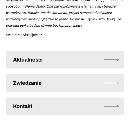
Jestem przekonana, że kiedyś pojawi się nowa etyka. Trochę podobna do
sposobu myślenia dzieci. One nie rozróżniają życia na mniej i bardziej
wartościowe. Babcia umarła, kot umarł, jeżyka samochód rozjechał –
w dziecięcym światopoglądzie to jedno. Po prostu: życie uszło. Myślę, że
przyszła etyka będzie równie bezkompromisowa.
Swietłana Aleksijewicz
Aktualności
Zwiedzanie
Kontakt