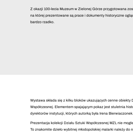
Z okazji 100-lecia Muzeum w Zielonej Górze przygotowana zost
na której prezentowane są prace i dokumenty historyczne oglą
bardzo rzadko.
Wystawa składa się z kilku bloków ukazujących cenne obiekty D
Współczesnej. Elementem spajającym pokaz jest stuletnia histo
dyrektorów instytucji, których autorką była Irena Bierwiaczonek
Prezentacja kolekcji Działu Sztuki Współczesnej MZL nie mogła
To znakomite dzieło wybitnej młodopolskiej malarki należy do 