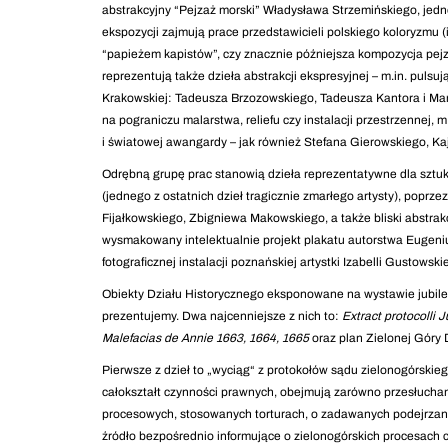
abstrakcyjny “Pejzaż morski” Władysława Strzemińskiego, jedn
ekspozycji zajmują prace przedstawicieli polskiego koloryzmu
“papieżem kapistów”, czy znacznie późniejsza kompozycja pej
reprezentują także dzieła abstrakcji ekspresyjnej – m.in. puls
Krakowskiej: Tadeusza Brzozowskiego, Tadeusza Kantora i Ma
na pograniczu malarstwa, reliefu czy instalacji przestrzennej, 
i światowej awangardy – jak również Stefana Gierowskiego, 
Odrębną grupę prac stanowią dzieła reprezentatywne dla sztu
(jednego z ostatnich dzieł tragicznie zmarłego artysty), popr
Fijałkowskiego, Zbigniewa Makowskiego, a także bliski abstra
wysmakowany intelektualnie projekt plakatu autorstwa Eugeni
fotograficznej instalacji poznańskiej artystki Izabelli Gustows
Obiekty Działu Historycznego eksponowane na wystawie jubileu
prezentujemy. Dwa najcenniejsze z nich to:
Extract protocolli 
Malefacias de Annie
1663, 1664, 1665
oraz plan Zielonej Góry 
Pierwsze z dzieł to „wyciąg“ z protokołów sądu zielonogórskie
całokształt czynności prawnych, obejmują zarówno przesłuchani
procesowych, stosowanych torturach, o zadawanych podejrzany
źródło bezpośrednio informujące o zielonogórskich procesach 