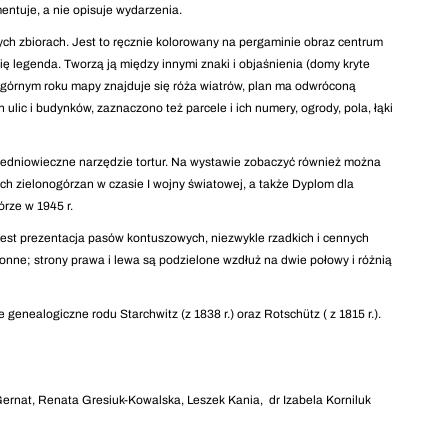
tuje, a nie opisuje wydarzenia.
ych zbiorach. Jest to ręcznie kolorowany na pergaminie obraz centrum
ię legenda. Tworzą ją między innymi znaki i objaśnienia (domy kryte
górnym roku mapy znajduje się róża wiatrów, plan ma odwróconą
ulic i budynków, zaznaczono też parcele i ich numery, ogrody, pola, łąki
edniowieczne narzędzie tortur. Na wystawie zobaczyć również można
ych zielonogórzan w czasie I wojny światowej, a także Dyplom dla
rze w 1945 r.
w jest prezentacja pasów kontuszowych, niezwykle rzadkich i cennych
tronne; strony prawa i lewa są podzielone wzdłuż na dwie połowy i różnią
enealogiczne rodu Starchwitz (z 1838 r.) oraz Rotschütz ( z 1815 r.).
Gernat, Renata Gresiuk-Kowalska, Leszek Kania, dr Izabela Korniluk