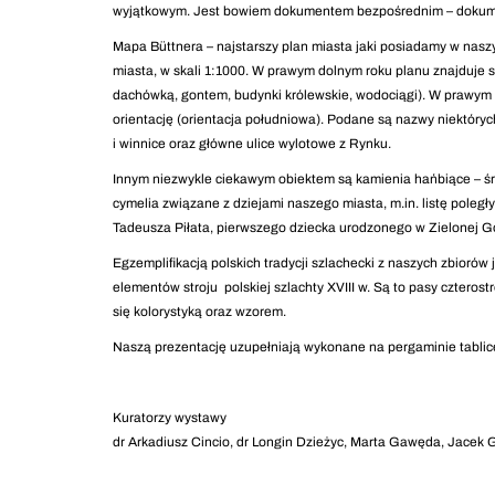
wyjątkowym. Jest bowiem dokumentem bezpośrednim – dokumen
Mapa Büttnera – najstarszy plan miasta jaki posiadamy w nasz
miasta, w skali 1:1000. W prawym dolnym roku planu znajduje s
dachówką, gontem, budynki królewskie, wodociągi). W prawym 
orientację (orientacja południowa). Podane są nazwy niektórych 
i winnice oraz główne ulice wylotowe z Rynku.
Innym niezwykle ciekawym obiektem są kamienia hańbiące – śr
cymelia związane z dziejami naszego miasta, m.in. listę poległ
Tadeusza Piłata, pierwszego dziecka urodzonego w Zielonej Gó
Egzemplifikacją polskich tradycji szlachecki z naszych zbioró
elementów stroju polskiej szlachty XVIII w. Są to pasy czteros
się kolorystyką oraz wzorem.
Naszą prezentację uzupełniają wykonane na pergaminie tablice g
Kuratorzy wystawy
dr Arkadiusz Cincio, dr Longin Dzieżyc, Marta Gawęda, Jacek 