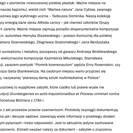
ego z pionierów nowoczesnej polskiej plastyki. Ważne miejsce na
 (inaczej kapizmu), wśród nich “Martwa natura” Jana Cybisa, zwanego
zażowa jego wybitnego ucznia – Tadeusza Dominika. Naszą kolekcję
ujący energią barw obraz Alfreda Lenicy – jak również członków Grupy
rii Jaremy. Ważne miejsce zajmują ponadto eksperymentalne kompozycje
m.in. autorstwa Henryka Stażewskiego – postaci ikonicznej dla polskiej
Kajetana Sosnowskiego, Zbigniewa Gostomskiego i Jana Berdyszaka.
ki surrealizmu i metafory, począwszy od gwaszu Andrzeja Wróblewskiego
zez wieloznaczne kompozycje Kazimierza Mikulskiego, Stanisława
kcji, zarazem poetycki “Pomnik kosmonautom” pędzla Erny Rosenstein, czy
usza Geta-Stankiewicza. Na osobnym miejscu warto przyjrzeć się
kiej, nazywanej “pierwszą damą sztuki multimedialnej w Polsce”.
szowej to wyjątkowe zabytki, które rzadko lub prawie wcale nie
Judycij Grunbergensis ex actis Inquisitionalibus et Procesu criminali contra
Donatusa Büttnera z 1784 r.
go z akt procesów przeciw czarownicom. Protokoły (wyciągi) dokumentują
a jak i decyzje sądowe, zawierają wiele informacji o przebiegu działań
m pytaniach i treści odpowiedzi. Jest to aktualnie jedyne zachowane
czarownic.
Extrakt
uważać należy za dokument – zabytek o znaczeniu