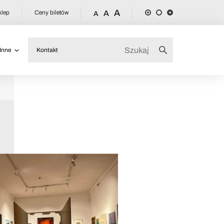
A
klep
Ceny biletów
A
A
Inne
Kontakt