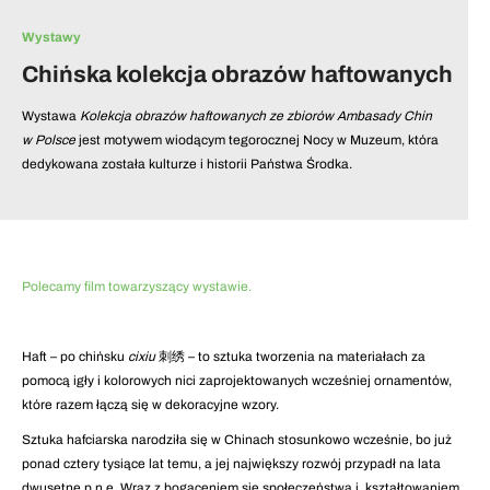
Wystawy
Chińska kolekcja obrazów haftowanych
Wystawa
Kolekcja obrazów haftowanych ze zbiorów Ambasady Chin
w Polsce
jest motywem wiodącym tegorocznej Nocy w Muzeum, która
dedykowana została kulturze i historii Państwa Środka.
Polecamy film towarzyszący wystawie.
Haft – po chińsku
cixiu
刺绣 – to sztuka tworzenia na materiałach za
pomocą igły i kolorowych nici zaprojektowanych wcześniej ornamentów,
które razem łączą się w dekoracyjne wzory.
Sztuka hafciarska narodziła się w Chinach stosunkowo wcześnie, bo już
ponad cztery tysiące lat temu, a jej największy rozwój przypadł na lata
dwusetne p.n.e. Wraz z bogaceniem się społeczeństwa i kształtowaniem