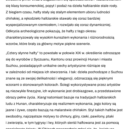
się klasy konsumenckiej, popyt i podaż na dzieła hafciarskie stale rosły.
Z biegiem czasu, hafty stały się stałym elementem ubioru ludności
chińskiej, a rękodzieło hafciarskie stawało się coraz bardziej
wyspecjalizowanym rzemiosłem, i rozwijało się coraz dynamiczniej.
Odkrycia archeologiczne pokazują, że hafty z tego okresu
charakteryzowały się wysokim kunsztem wykonania i różnorodnością
wzorów, które brały za główny motyw piękne scenerie.
„Cztery słynne hafty” to powstałe w połowie XIX w. określenie odnoszące
się do wyrobów z Syczuanu, Kantonu oraz prowincji Hunan i miasta
Suzhou, posiadających unikalne cechy artystyczne różniące się
w zależności od miejsca ich stworzenia. I tak: dzieła pochodzące z Suzhou
znane są ze swojej delikatności i elegancji, odznaczają się pięknymi
wzorami o stonowanych kolorach. Ściegi wykorzystywane przez artystów
są niezwykle finezyjne, ich wykonanie jest drobiazgowe, a przedstawione
obrazy pełne życia.
Xiang
natomiast bazuje na tradycjach hafciarskich
ludu z Hunan, charakteryzuje się realizmem wykonania, jego kolory są
jasne i żywe, często bazują na malarstwie chińskim. Styl takich haftów jest
swobodny, najczęstsze motywy to chmury, góry, rzeki, pawilony, ptaki
i zwierzęta, w tym tygrysy i lwy, których sierść haftowana jest za pomocą