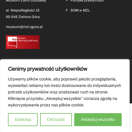
Muzeum Ziemi Lubuskiej
Polityka prywatności
al. Niepodległości 15
SOM w MZL
65-048 Zielona Góra
muzeum@mzl.zgora.pl
Cenimy prywatność użytkowników
Pobierz aplikację Muzeum Ziemi Lubuskiej
Używamy plików cookie, aby poprawić jakość przeglądania,
wyświetlać reklamy lub treści dostosowane do indywidualnych
Copyrights by Muzeum Ziemi Lubuskiej 2026.
potrzeb użytkowników oraz analizować ruch na stronie.
Wszystkie prawa zastrzeżone.
Kliknięcie przycisku „Akceptuj wszystkie” oznacza zgodę na
wykorzystywanie przez nas plików cookie.
Dostosuj
Odrzucać
Akceptuj wszystko