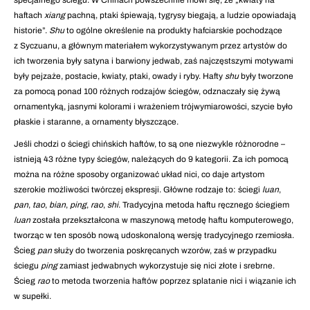
specjalnego ściegu. W Chinach powszechnie mówi się, że „kwiaty na
haftach
xiang
pachną, ptaki śpiewają, tygrysy biegają, a ludzie opowiadają
historie”.
Shu
to ogólne określenie na produkty hafciarskie pochodzące
z Syczuanu, a głównym materiałem wykorzystywanym przez artystów do
ich tworzenia były satyna i barwiony jedwab, zaś najczęstszymi motywami
były pejzaże, postacie, kwiaty, ptaki, owady i ryby. Hafty
shu
były tworzone
za pomocą ponad 100 różnych rodzajów ściegów, odznaczały się żywą
ornamentyką, jasnymi kolorami i wrażeniem trójwymiarowości, szycie było
płaskie i staranne, a ornamenty błyszczące.
Jeśli chodzi o ściegi chińskich haftów, to są one niezwykle różnorodne –
istnieją 43 różne typy ściegów, należących do 9 kategorii. Za ich pomocą
można na różne sposoby organizować układ nici, co daje artystom
szerokie możliwości twórczej ekspresji. Główne rodzaje to: ściegi
luan
,
pan
,
tao
,
bian
,
ping
,
rao
,
shi
. Tradycyjna metoda haftu ręcznego ściegiem
luan
została przekształcona w maszynową metodę haftu komputerowego,
tworząc w ten sposób nową udoskonaloną wersję tradycyjnego rzemiosła.
Ścieg
pan
służy do tworzenia poskręcanych wzorów, zaś w przypadku
ściegu
ping
zamiast jedwabnych wykorzystuje się nici złote i srebrne.
Ścieg
rao
to metoda tworzenia haftów poprzez splatanie nici i wiązanie ich
w supełki.