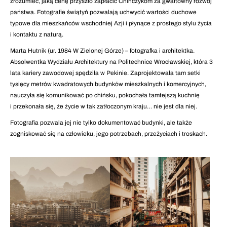
zrozumieć, jaką cenę przyszło zapłacić Chińczykom za gwałtowny rozwój
państwa. Fotografie świątyń pozwalają uchwycić wartości duchowe
typowe dla mieszkańców wschodniej Azji i płynące z prostego stylu życia
i kontaktu z naturą.
Marta Hutnik (ur. 1984 W Zielonej Górze) – fotografka i architektka.
Absolwentka Wydziału Architektury na Politechnice Wrocławskiej, która 3
lata kariery zawodowej spędziła w Pekinie. Zaprojektowała tam setki
tysięcy metrów kwadratowych budynków mieszkalnych i komercyjnych,
nauczyła się komunikować po chińsku, pokochała tamtejszą kuchnię
i przekonała się, że życie w tak zatłoczonym kraju… nie jest dla niej.
Fotografia pozwala jej nie tylko dokumentować budynki, ale także
zogniskować się na człowieku, jego potrzebach, przeżyciach i troskach.