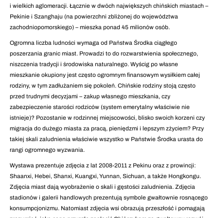
i wielkich aglomeracji. Łącznie w dwóch największych chińskich miastach –
Pekinie i Szanghaju (na powierzchni zbliżonej do województwa
zachodniopomorskiego) – mieszka ponad 45 milionów osób.
Ogromna liczba ludności wymaga od Państwa Środka ciągłego
poszerzania granic miast. Prowadzi to do rozwarstwienia społecznego,
niszczenia tradycji i środowiska naturalnego. Wyścig po własne
mieszkanie okupiony jest często ogromnym finansowym wysiłkiem całej
rodziny, w tym zadłużaniem się pokoleń. Chińskie rodziny stoją często
przed trudnymi decyzjami – zakup własnego mieszkania, czy
zabezpieczenie starości rodziców (system emerytalny właściwie nie
istnieje)? Pozostanie w rodzinnej miejscowości, blisko swoich korzeni czy
migracja do dużego miasta za pracą, pieniędzmi i lepszym zżyciem? Przy
takiej skali zaludnienia właściwie wszystko w Państwie Środka urasta do
rangi ogromnego wyzwania.
Wystawa prezentuje zdjęcia z lat 2008-2011 z Pekinu oraz z prowincji:
Shaanxi, Hebei, Shanxi, Kuangxi, Yunnan, Sichuan, a także Hongkongu.
Zdjęcia miast dają wyobrażenie o skali i gęstości zaludnienia. Zdjęcia
stadionów i galerii handlowych prezentują symbole gwałtownie rosnącego
konsumpcjonizmu. Natomiast zdjęcia wsi obrazują przeszłość i pomagają