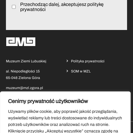
Przechodząc dalej, akceptujesz politykę
prywatności
Muzeum Ziemi Lubuskiej
Polityka prywatności
al. Niepodległości 15
SOM w MZL
65-048 Zielona Góra
muzeum@mzl.zgora.pl
Cenimy prywatność użytkowników
Używamy plików cookie, aby poprawić jakość przeglądania,
wyświetlać reklamy lub treści dostosowane do indywidualnych
potrzeb użytkowników oraz analizować ruch na stronie.
Kliknięcie przycisku „Akceptuj wszystkie” oznacza zgodę na
Pobierz aplikację Muzeum Ziemi Lubuskiej