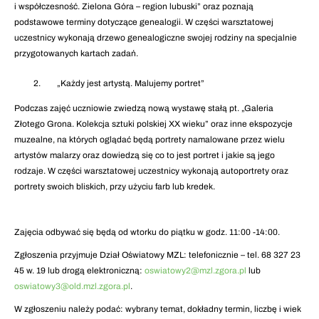
i współczesność. Zielona Góra – region lubuski” oraz poznają
podstawowe terminy dotyczące genealogii. W części warsztatowej
uczestnicy wykonają drzewo genealogiczne swojej rodziny na specjalnie
przygotowanych kartach zadań.
„Każdy jest artystą. Malujemy portret”
Podczas zajęć uczniowie zwiedzą nową wystawę stałą pt. „Galeria
Złotego Grona. Kolekcja sztuki polskiej XX wieku” oraz inne ekspozycje
muzealne, na których oglądać będą portrety namalowane przez wielu
artystów malarzy oraz dowiedzą się co to jest portret i jakie są jego
rodzaje. W części warsztatowej uczestnicy wykonają autoportrety oraz
portrety swoich bliskich, przy użyciu farb lub kredek.
Zajęcia odbywać się będą od wtorku do piątku w godz. 11:00 -14:00.
Zgłoszenia przyjmuje Dział Oświatowy MZL: telefonicznie – tel. 68 327 23
45 w. 19 lub drogą elektroniczną:
oswiatowy2@mzl.zgora.pl
lub
oswiatowy3@old.mzl.zgora.pl
.
W zgłoszeniu należy podać: wybrany temat, dokładny termin, liczbę i wiek