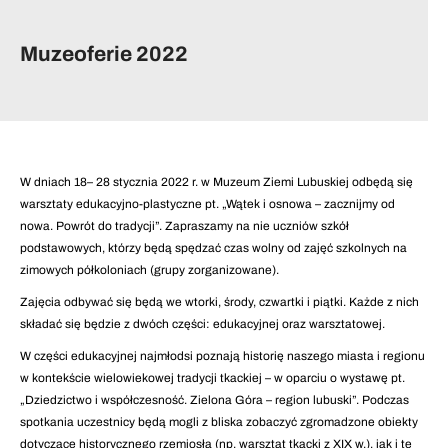
Muzeoferie 2022
W dniach 18– 28 stycznia 2022 r. w Muzeum Ziemi Lubuskiej odbędą się
warsztaty edukacyjno-plastyczne pt. „Wątek i osnowa – zacznijmy od
nowa. Powrót do tradycji”. Zapraszamy na nie uczniów szkół
podstawowych, którzy będą spędzać czas wolny od zajęć szkolnych na
zimowych półkoloniach (grupy zorganizowane).
Zajęcia odbywać się będą we wtorki, środy, czwartki i piątki. Każde z nich
składać się będzie z dwóch części: edukacyjnej oraz warsztatowej.
W części edukacyjnej najmłodsi poznają historię naszego miasta i regionu
w kontekście wielowiekowej tradycji tkackiej – w oparciu o wystawę pt.
„Dziedzictwo i współczesność. Zielona Góra – region lubuski”. Podczas
spotkania uczestnicy będą mogli z bliska zobaczyć zgromadzone obiekty
dotyczące historycznego rzemiosła (np. warsztat tkacki z XIX w.), jak i te