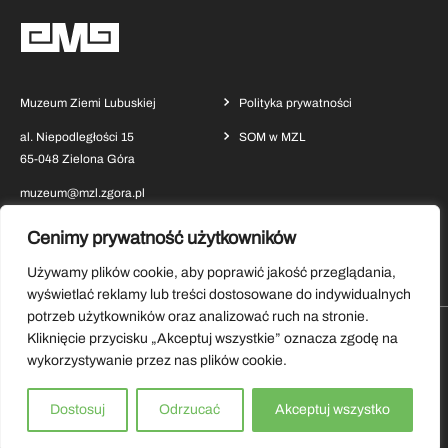
Muzeum Ziemi Lubuskiej
Polityka prywatności
al. Niepodległości 15
SOM w MZL
65-048 Zielona Góra
muzeum@mzl.zgora.pl
Cenimy prywatność użytkowników
Używamy plików cookie, aby poprawić jakość przeglądania,
wyświetlać reklamy lub treści dostosowane do indywidualnych
potrzeb użytkowników oraz analizować ruch na stronie.
Kliknięcie przycisku „Akceptuj wszystkie” oznacza zgodę na
Pobierz aplikację Muzeum Ziemi Lubuskiej
wykorzystywanie przez nas plików cookie.
Copyrights by Muzeum Ziemi Lubuskiej 2026.
Dostosuj
Odrzucać
Akceptuj wszystko
Wszystkie prawa zastrzeżone.