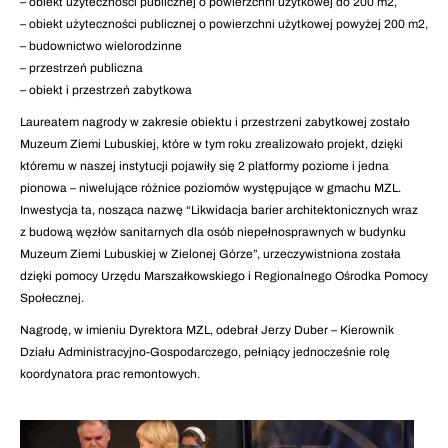
– obiekt użyteczności publicznej o powierzchni użytkowej do 200 m2,
– obiekt użyteczności publicznej o powierzchni użytkowej powyżej 200 m2,
– budownictwo wielorodzinne
– przestrzeń publiczna
– obiekt i przestrzeń zabytkowa
Laureatem nagrody w zakresie obiektu i przestrzeni zabytkowej zostało
Muzeum Ziemi Lubuskiej, które w tym roku zrealizowało projekt, dzięki
któremu w naszej instytucji pojawiły się 2 platformy poziome i jedna
pionowa – niwelujące różnice poziomów występujące w gmachu MZL.
Inwestycja ta, nosząca nazwę “Likwidacja barier architektonicznych wraz
z budową węzłów sanitarnych dla osób niepełnosprawnych w budynku
Muzeum Ziemi Lubuskiej w Zielonej Górze”, urzeczywistniona została
dzięki pomocy Urzędu Marszałkowskiego i Regionalnego Ośrodka Pomocy
Społecznej.
Nagrodę, w imieniu Dyrektora MZL, odebrał Jerzy Duber – Kierownik
Działu Administracyjno-Gospodarczego, pełniący jednocześnie rolę
koordynatora prac remontowych.