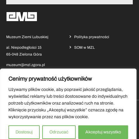
Muzeum Ziemi Lubuskiej
Polityka prywatności
al. Niepodległości 15
SOM w MZL
65-048 Zielona Góra
muzeum@mzl.zgora.pl
Cenimy prywatność użytkowników
Używamy plików cookie, aby poprawić jakość przeglądania,
wyświetlać reklamy lub treści dostosowane do indywidualnych
potrzeb użytkowników oraz analizować ruch na stronie.
Kliknięcie przycisku „Akceptuj wszystkie” oznacza zgodę na
Pobierz aplikację Muzeum Ziemi Lubuskiej
wykorzystywanie przez nas plików cookie.
Copyrights by Muzeum Ziemi Lubuskiej 2026.
Dostosuj
Odrzucać
Akceptuj wszystko
Wszystkie prawa zastrzeżone.