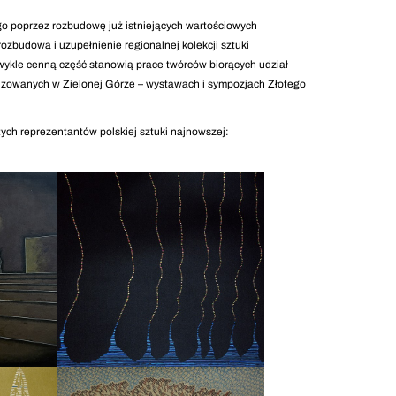
o poprzez rozbudowę już istniejących wartościowych
rozbudowa i uzupełnienie regionalnej kolekcji sztuki
ezwykle cenną część stanowią prace twórców biorących udział
izowanych w Zielonej Górze – wystawach i sympozjach Złotego
tych reprezentantów polskiej sztuki najnowszej: