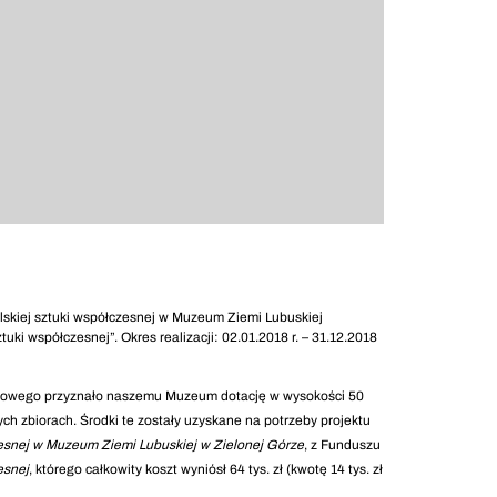
olskiej sztuki współczesnej w Muzeum Ziemi Lubuskiej
i współczesnej”. Okres realizacji: 02.01.2018 r. – 31.12.2018
rodowego przyznało naszemu Muzeum dotację w wysokości 50
ych zbiorach. Środki te zostały uzyskane na potrzeby projektu
esnej
w Muzeum Ziemi Lubuskiej w Zielonej Górze
, z Funduszu
esnej
, którego całkowity koszt wyniósł 64 tys. zł (kwotę 14 tys. zł