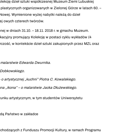
olekcję dzieł sztuki współczesnej Muzeum Ziemi Lubuskiej
 plastycznych organizowanych w Zielonej Górze w latach 60. –
Nowej. Wymienione wyżej nabytki należą do dzieł
ej owych czterech twórców.
j w dniach 31.10. – 18.11. 2018 r. w gmachu Muzeum.
acyjny promujący Kolekcję w postaci cyklu wykładów (4
rczość, w kontekście dzieł sztuki zakupionych przez MZL oraz
o malarstwie Edwarda Dwurnika.
 Dobkowskiego.
o artystycznej „kuchni” Piotra C. Kowalskiego.
na „ikona” – o malarstwie Jacka Dłużewskiego.
runku artystycznym, w tym studentów Uniwersytetu
ajdą Państwo w zakładce
ochodzących z Funduszu Promocji Kultury, w ramach Programu