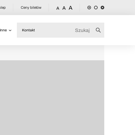
A
klep
Ceny biletów
A
A
Inne
Kontakt