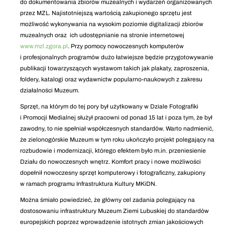
do dokumentowania zbiorów muzealnych i wydarzeń organizowanych
przez MZL. Najistotniejszą wartością zakupionego sprzętu jest
możliwość wykonywania na wysokim poziomie digitalizacji zbiorów
muzealnych oraz ich udostępnianie na stronie internetowej
www.mzl.zgora.pl
. Przy pomocy nowoczesnych komputerów
i profesjonalnych programów dużo łatwiejsze będzie przygotowywanie
publikacji towarzyszących wystawom takich jak plakaty, zaproszenia,
foldery, katalogi oraz wydawnictw popularno-naukowych z zakresu
działalności Muzeum.
Sprzęt, na którym do tej pory był użytkowany w Dziale Fotografiki
i Promocji Medialnej służył pracowni od ponad 15 lat i poza tym, że był
zawodny, to nie spełniał współczesnych standardów. Warto nadmienić,
że zielonogórskie Muzeum w tym roku ukończyło projekt polegający na
rozbudowie i modernizacji, którego efektem było m.in. przeniesienie
Działu do nowoczesnych wnętrz. Komfort pracy i nowe możliwości
dopełnił nowoczesny sprzęt komputerowy i fotograficzny, zakupiony
w ramach programu Infrastruktura Kultury MKiDN.
Można śmiało powiedzieć, że główny cel zadania polegający na
dostosowaniu infrastruktury Muzeum Ziemi Lubuskiej do standardów
europejskich poprzez wprowadzenie istotnych zmian jakościowych