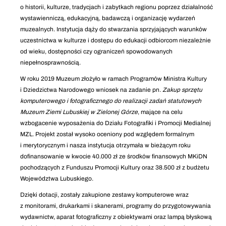
o historii, kulturze, tradycjach i zabytkach regionu poprzez działalność
wystawienniczą, edukacyjną, badawczą i organizację wydarzeń
muzealnych. Instytucja dąży do stwarzania sprzyjających warunków
uczestnictwa w kulturze i dostępu do edukacji odbiorcom niezależnie
od wieku, dostępności czy ograniczeń spowodowanych
niepełnosprawnością.
W roku 2019 Muzeum złożyło w ramach Programów Ministra Kultury
i Dziedzictwa Narodowego wniosek na zadanie pn.
Zakup sprzętu
komputerowego i fotograficznego do realizacji zadań statutowych
Muzeum Ziemi Lubuskiej w Zielonej Górze
, mające na celu
wzbogacenie wyposażenia do Działu Fotografiki i Promocji Medialnej
MZL. Projekt został wysoko oceniony pod względem formalnym
i merytorycznym i nasza instytucja otrzymała w bieżącym roku
dofinansowanie w kwocie 40.000 zł ze środków finansowych MKiDN
pochodzących z Funduszu Promocji Kultury oraz 38.500 zł z budżetu
Województwa Lubuskiego.
Dzięki dotacji, zostały zakupione zestawy komputerowe wraz
z monitorami, drukarkami i skanerami, programy do przygotowywania
wydawnictw, aparat fotograficzny z obiektywami oraz lampą błyskową