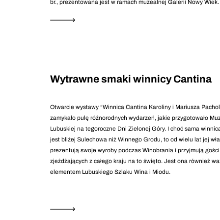
br., prezentowana jest w ramach muzealnej Galerii Nowy Wiek.
Wytrawne smaki winnicy Cantina
Otwarcie wystawy “Winnica Cantina Karoliny i Mariusza Pacho
zamykało pulę różnorodnych wydarzeń, jakie przygotowało M
Lubuskiej na tegoroczne Dni Zielonej Góry. I choć sama winni
jest bliżej Sulechowa niż Winnego Grodu, to od wielu lat jej wła
prezentują swoje wyroby podczas Winobrania i przyjmują gości
zjeżdżających z całego kraju na to święto. Jest ona również w
elementem Lubuskiego Szlaku Wina i Miodu.