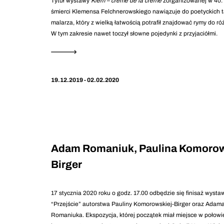
Tytuł wystawy
Klem – crème de la crème
zorganizowanej w 40. 
śmierci Klemensa Felchnerowskiego nawiązuje do poetyckich 
malarza, który z wielką łatwością potrafił znajdować rymy do ró
W tym zakresie nawet toczył słowne pojedynki z przyjaciółmi.
19.12.2019 - 02.02.2020
Adam Romaniuk, Paulina Komoro
Birger
17 stycznia 2020 roku o godz. 17.00 odbędzie się finisaż wysta
“Przejście” autorstwa Pauliny Komorowskiej-Birger oraz Adam
Romaniuka. Ekspozycja, której początek miał miejsce w połowi