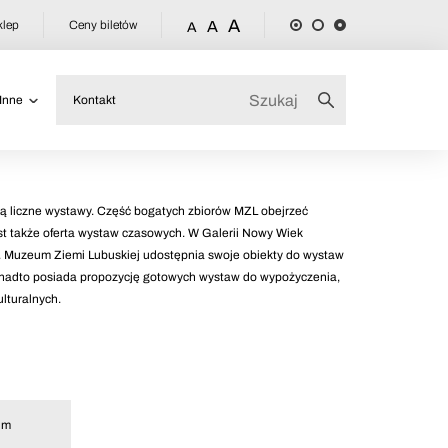
A
klep
Ceny biletów
A
A
Inne
Kontakt
 liczne wystawy. Część bogatych zbiorów MZL obejrzeć
st także oferta wystaw czasowych. W Galerii Nowy Wiek
. Muzeum Ziemi Lubuskiej udostępnia swoje obiekty do wystaw
nadto posiada propozycję gotowych wystaw do wypożyczenia,
lturalnych.
um