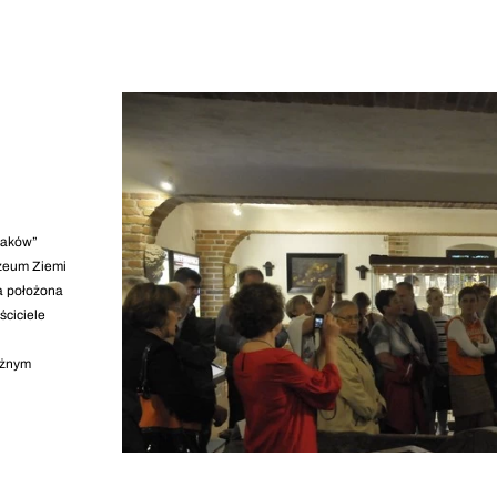
laków”
uzeum Ziemi
ca położona
ściciele
ażnym