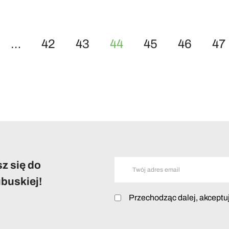
…
42
43
44
45
46
47
z się do
buskiej!
Przechodząc dalej, akceptu