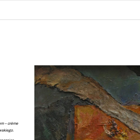
em – crème
wskiego.