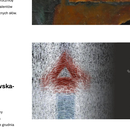
rocznicę
talentów
żnych słów.
wska-
wy
a
e grudnia