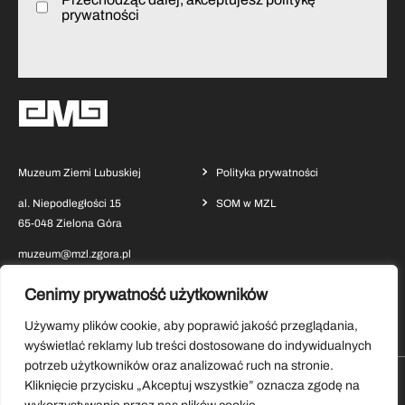
prywatności
Muzeum Ziemi Lubuskiej
Polityka prywatności
al. Niepodległości 15
SOM w MZL
65-048 Zielona Góra
muzeum@mzl.zgora.pl
Cenimy prywatność użytkowników
Używamy plików cookie, aby poprawić jakość przeglądania,
wyświetlać reklamy lub treści dostosowane do indywidualnych
potrzeb użytkowników oraz analizować ruch na stronie.
Kliknięcie przycisku „Akceptuj wszystkie” oznacza zgodę na
Pobierz aplikację Muzeum Ziemi Lubuskiej