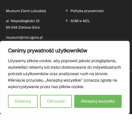
Muzeum Ziemi Lubuskiej
Polityka prywatności
al. Niepodległości 15
SOM w MZL
65-048 Zielona Góra
muzeum@mzl.zgora.pl
Cenimy prywatność użytkowników
Używamy plików cookie, aby poprawić jakość przeglądania,
wyświetlać reklamy lub treści dostosowane do indywidualnych
potrzeb użytkowników oraz analizować ruch na stronie.
Kliknięcie przycisku „Akceptuj wszystkie” oznacza zgodę na
Pobierz aplikację Muzeum Ziemi Lubuskiej
wykorzystywanie przez nas plików cookie.
Copyrights by Muzeum Ziemi Lubuskiej 2026.
Dostosuj
Odrzucać
Akceptuj wszystko
Wszystkie prawa zastrzeżone.