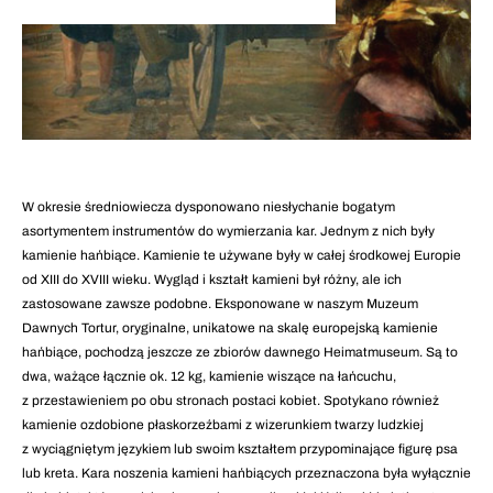
W okresie średniowiecza dysponowano niesłychanie bogatym
asortymentem instrumentów do wymierzania kar. Jednym z nich były
kamienie hańbiące. Kamienie te używane były w całej środkowej Europie
od XIII do XVIII wieku. Wygląd i kształt kamieni był różny, ale ich
zastosowane zawsze podobne. Eksponowane w naszym Muzeum
Dawnych Tortur, oryginalne, unikatowe na skalę europejską kamienie
hańbiące, pochodzą jeszcze ze zbiorów dawnego Heimatmuseum. Są to
dwa, ważące łącznie ok. 12 kg, kamienie wiszące na łańcuchu,
z przestawieniem po obu stronach postaci kobiet. Spotykano również
kamienie ozdobione płaskorzeźbami z wizerunkiem twarzy ludzkiej
z wyciągniętym językiem lub swoim kształtem przypominające figurę psa
lub kreta. Kara noszenia kamieni hańbiących przeznaczona była wyłącznie