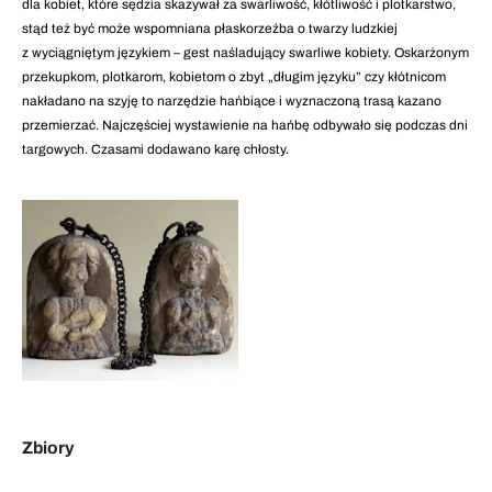
dla kobiet, które sędzia skazywał za swarliwość, kłótliwość i plotkarstwo,
stąd też być może wspomniana płaskorzeźba o twarzy ludzkiej
z wyciągniętym językiem – gest naśladujący swarliwe kobiety. Oskarżonym
przekupkom, plotkarom, kobietom o zbyt „długim języku” czy kłótnicom
nakładano na szyję to narzędzie hańbiące i wyznaczoną trasą kazano
przemierzać. Najczęściej wystawienie na hańbę odbywało się podczas dni
targowych. Czasami dodawano karę chłosty.
Zbiory