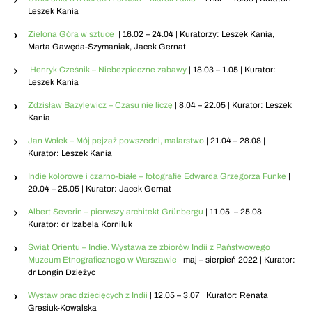
Leszek Kania
Zielona Góra w sztuce
| 16.02 – 24.04 | Kuratorzy: Leszek Kania,
Marta Gawęda-Szymaniak, Jacek Gernat
Henryk Cześnik –
Niebezpieczne zabawy
| 18.03 – 1.05 | Kurator:
Leszek Kania
Zdzisław Bazylewicz – Czasu nie liczę
| 8.04 – 22.05 | Kurator: Leszek
Kania
Jan Wołek – Mój pejzaż powszedni, malarstwo
| 21.04 – 28.08 |
Kurator: Leszek Kania
Indie kolorowe i czarno-białe –
fotografie Edwarda Grzegorza Funke
|
29.04 – 25.05 | Kurator: Jacek Gernat
Albert Severin – pierwszy architekt Grünbergu
| 11.05 – 25.08 |
Kurator: dr Izabela Korniluk
Świat Orientu – Indie. Wystawa ze zbiorów Indii z Państwowego
Muzeum Etnograficznego w Warszawie
| maj – sierpień 2022 | Kurator:
dr Longin Dzieżyc
Wystaw prac dziecięcych z Indii
| 12.05 – 3.07 | Kurator: Renata
Gresiuk-Kowalska