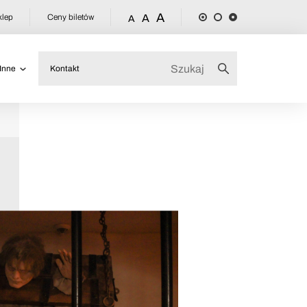
A
klep
Ceny biletów
A
A
Inne
Kontakt