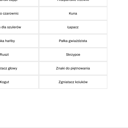
ło czarownic
Kuna
 dla szulerów
Łapacz
ka hańby
Pałka gwiaździsta
Ruszt
Skrzypce
atacz głowy
Znaki do piętnowania
Kogut
Zgniatacz kciuków