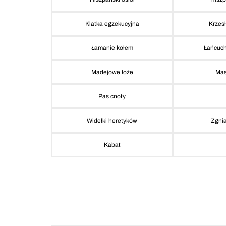
Klatka egzekucyjna
Krzes
Łamanie kołem
Łańcuch
Madejowe łoże
Mas
Pas cnoty
Widełki heretyków
Zgni
Kabat