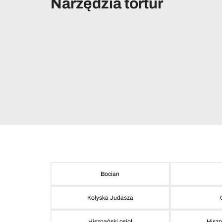
Narzędzia tortur
Bocian
Kołyska Judasza
Hiszpański osioł
Hiszp