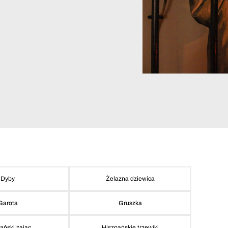
Dyby
Żelazna dziewica
Garota
Gruszka
ański zając
Hiszpańskie trzewiki